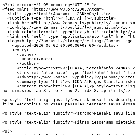
<?xml version="1.0" encoding="UTF-8" ?>
<feed xmlns="http://www.w3.org/2005/Atom">
  <title type="text">Jaunumi – 2ANNAS</title>
  <subtitle type="html"><![CDATA[]]></subtitle>
  <link href="http://www.2annas.lv/public/lv/jaunumi.xml"></link>
  <id>http://www.2annas.lv/public/lv/jaunumi.xml</id>
  <link rel="alternate" type="text/html" href="http://www.2annas.lv/public/lv/jaunumi.xml" ></link>
  <link rel="self" type="application/atom+xml" href="http://www.2annas.lv/public/lv/jaunumi.xml" ></link>
  <logo>https://2annas.lv/storage/settings/2annas-logo-horiz-orange.png</logo>
    <updated>2026-06-02T00:00:00+03:00</updated>
    <entry>
      <author>
        <name></name>
      </author>
      <title type="text"><![CDATA[Pieteikšanās 2ANNAS 2027 ir sākusies]]></title>
      <link rel="alternate" type="text/html" href="http://www.2annas.lv/public/lv/jaunumi/pieteiksanas-2annas-2027-ir-sakusies"></link>
      <id>http://www.2annas.lv/public/lv/jaunumi/pieteiksanas-2annas-2027-ir-sakusies</id>
      <summary type="html"><![CDATA[Rīgas Starptautiskais īsfilmu festivāls 2ANNAS, senākais īsfilmu festivāls Baltijā, atgriežas no 202...]]></summary>
      <content type="html"><![CDATA[<p style="text-align:justify">Rīgas Starptautiskais īsfilmu festivāls 2ANNAS ir senākais īsfilmu festivāls Baltijā, kas 2027. gadā norisināsies jau 31. reizi no 2. līdz 8. aprīlim!</p>

<p style="text-align:justify">Vairāk nekā trīs desmitgades 2ANNAS ir bijušas mājvieta drosmīgam, oriģinālam un sociāli atbildīgam kino. 2027. gadā mēs atkal aicinām filmu veidotājus no visas pasaules iesniegt savus drosmīgākos īsos un vidēja garuma darbus.</p>

<p style="text-align:justify"><strong>Piesaki savu filmu šeit:&nbsp;<a href="https://filmfreeway.com/2ANNASIFF">https://filmfreeway.com/2ANNASIFF</a></strong></p>

<p style="text-align:justify">Filmas iespējams pieteikt šādās kategorijās:</p>

<ul>
	<li style="text-align:justify">Starptautiskais īsfilmu konkurss</li>
	<li style="text-align:justify">Baltijas īsfilmu konkurss</li>
	<li style="text-align:justify">Starptautiskais vidēja garuma filmu konkurss</li>
	<li style="text-align:justify">Starptautiskais&nbsp;bērnu un jauniešu īsfilmu konkurss</li>
	<li style="text-align:justify">Starptautiskais kvīru īsfilmu konkurss</li>
</ul>

<p style="text-align: justify;">Plašākai informācijai, lūdzam aplūkot filmu iesniegšanas noteikumus un kritērijus šeit (angļu valodā):<br />
<a href="https://2annas.lv/en/festival/rules-and-regulations">https://2annas.lv/en/festival/rules-and-regulations</a></p>

<p style="text-align:justify"><strong>Nepalaid garām iespēju kļūt par daļu no 31. 2ANNAS ISFF festivāla norises!</strong></p>]]></content>
      <updated>2026-06-02 00:00:00</updated>
    </entry>
    <entry>
      <author>
        <name></name>
      </author>
      <title type="text"><![CDATA[Rīgas Starptautiskā īsfilmu festivāla 2ANNAS Grand Prix triumfē latviešu režisores Ildzes Felsbergas īsfilma]]></title>
      <link rel="alternate" type="text/html" href="http://www.2annas.lv/public/lv/jaunumi/rigas-starptautiska-isfilmu-festivala-2annas-grand-prix-triumfe-latviesu-rezisores-ildzes-felsbergas-isfilma"></link>
      <id>http://www.2annas.lv/public/lv/jaunumi/rigas-starptautiska-isfilmu-festivala-2annas-grand-prix-triumfe-latviesu-rezisores-ildzes-felsbergas-isfilma</id>
      <summary type="html"><![CDATA[2ANNAS noslēguma ceremonijā apbalvotas šī gada izcilākās īsfilmas - Grand Prix  šogad piešķirta Ildz...]]></summary>
      <content type="html"><![CDATA[<p style="text-align:justify"><strong>Rīgas Starptautiskā īsfilmu festivāla 2ANNAS noslēguma ceremonijā apbalvotas šī gada izcilākās īsfilmas. Grand Prix jeb «Zelta Anna» šogad piešķirta Ildzes Felsbergas spēles īsfilmai «Kur saulīte nakti guļ?», un tas ir nozīmīgs notikums Latvijas kino vidē, jo pēdējo reizi festivāla starptautiskā žūrija galveno balvu latviešu filmai piešķīra 2014. gadā. Par labāko Baltijas īsfilmu atzīta Saulius Baradinskas filma «Betona bērni».&nbsp;</strong></p>

<p style="text-align:justify">Piešķirot Grand Prix Ildzes Felsbergas filmai «Kur saulīte nakti guļ?», starptautiskā žūrija uzsvēra tās drosmīgo un kompromisus nepieļaujošo kino valodu, kurā dainu senā dvēsele sastopas ar birokrātijas pelēko ikdienu. Žūrijas ieskatā filma ir spēcīgs kinematogrāfisks vēstījums, kas atgādina, ka arī pasaulē, kurā valda izklājlapas un lifta durvis, joprojām neatbildēti paliek paši senākie jautājumi par dvēseli un sauli.</p>

<p style="text-align:justify">«Šī gada jubilejas festivāls bija īpašs ne vien ar savu vērienīgo un daudzveidīgo programmu, bet arī ar to, ka tas vēlreiz ļoti skaidri atgādināja, kādēļ pastāv 2ANNAS. Tas ir festivāls, kas jau trīsdesmit gadus iestājas par īsfilmu kā neatkarīgu, drosmīgu un eksperimentiem atvērtu kino formu. Šogad īpaši spilgti sajutām, ka joprojām ir vērts cīnīties par radošo brīvību, par autoru balsīm un par kino, kas nebaidās būt atšķirīgs,» stāsta 2ANNAS radošā direktore Laima Graždanoviča.</p>

<p style="text-align:justify">Šī gada festivāla konkursa programmas vērtēja starptautiska žūrija, kuras sastāvā bija animācijas filmu režisore un māksliniece Zane Oborenko no Latvijas, filmu kuratore un kultūras projektu vadītāja Olga Sidoruškina no Ukrainas, kā arī filmu festivāla «Valga Hot Shorts» dibinātājs un galvenais programmētājs Johannes Lehmuss no Igaunijas. Programmas «Tīri kvīrs» laureātus savukārt noteica nebinārais filmu producents un «Migranta Films» dibinātājs Mateušs Mello, kurš darbojas Brazīlijā un Spānijā, un latviešu performanču mākslinieks, rakstnieks un mākslas aktīvists Mailo Mēness.</p>

<p style="text-align:justify">Zane Oborenko uzsver: «Darbs žūrijā man deva piekļuvi filmām, kuras citādi, visticamāk, nebūtu redzējusi. Programma, īpaši starptautisko īsfilmu un vidēja garuma filmu izlase, bija klusi izcila. Mani pārsteidza ne vien filmu kvalitāte, bet arī tas, cik daudzi autori visā pasaulē risina tos pašus jautājumus, ar kuriem saskaramies arī mēs šeit. Jaunu cilvēku iepazīšana joprojām bija ierastais izaicinājums, taču žūrijas darbā īsta saruna bija ne vien iespējama, bet arī ļoti nozīmīga.»</p>

<p style="text-align:justify">Savukārt Johannes Lehmuss atzīst: «Šīs dienas Rīgā, skatoties starptautiskās īsfilmas festivālā 2ANNAS, man bija ļoti vērtīgas gan profesionāli, kā kuratoram, pateicoties lieliskajai filmu izlasei, gan personīgi, pateicoties sirsnīgajiem un atsaucīgajiem cilvēkiem, kuri veidoja patiesi skaistu un godīgu festivāla atmosfēru. Īpašs paldies arī Kaņepes Kultūras centram, kā brīnišķīgai festivāla satikšanās vietai ar lielisku ēdienu, labu kafiju un jaukiem cilvēkiem. 2ANNAS noteikti varu ieteikt ikvienam, kam rūp māksla un kultūra un kurš vēlas dot iespēju īsfilmai.»</p>

<p>&nbsp;</p>

<p style="text-align:justify"><strong>30. Rīgas Starptautiskā īsfilmu festivāla 2ANNAS balvu ieguvēji</strong></p>

<p style="text-align:justify">Šī gada laureāti līdztekus festivāla balvām saņēma arī Failiem.lv sarūpētas balvas, kas būs vērtīgs atbalsts viņu turpmākajā profesionālajā darbībā.</p>

<p style="text-align:justify"><strong>Grand Prix, kā arī 1000 eiro naudas balva no </strong><a href="http://failiem.lv" style="text-decoration:none"><strong>Failiem.lv</strong></a><strong> ieguvēja </strong>– «Kur saulīte nakti guļ?» (rež. Ildze Felsberga, Latvija). Filma par pelēcīgas biroju ēkas darbiniekiem, kuri, mēģinot pārvarēt arvien pieaugošos izaicinājumus, pievēršas rituāliem.</p>

<p style="text-align:justify"><strong>Labākā Baltijas īsfilma, «Ģipša Anna» ieguvēja, kā arī 3000 eiro pēcapstrādes atbalsts no BBPostHouse/BBrental un Jauno kritiķu balvas ieguvēja </strong>– «Betona bērni» (rež. Saulius Baradinskas, Lietuva). Filma par bērniem, kuri Lietuvā uzauga padomju blokmāju pagalmos un, nesaņēmuši vecāku uzmanību un mīlestību, katru dienu cīnījās par izdzīvošanu vardarbības pilnajā ielu vidē.</p>

<p style="text-align:justify"><strong>Labākā vidēja garuma filma, «Ģipša Anna» ieguvēja </strong>– «Būt Mikolajam» (rež. Aurelia Frydrych-Zdanowska, Polija). Pieaugšanas stāsts par Mikolaju, kurš sācis cīņu par savu nākotni, bet, lai uzvarētu, viņam vispirms jānogludina attiecības ar tēvu.</p>

<p style="text-align:justify"><strong>Labākā animācijas īsfilma, «Ģipša Anna» ieguvēja </strong>– «Kijivas torte» (rež.&nbsp; Mykyta Lyskov, Ukraina/Igaunija). Stāsts par ģimeni Ukrainā, kas cenšas izdzīvot krīzes un kara draudu apstākļos, kad līdz ar ikdienas grūtībām parādās arī jaunas briesmas.</p>

<p style="text-align:justify"><strong>Labākā spēles īsfilma, «Ģipša Anna» ieguvēja </strong>– «Neviens nerej» (rež. Júlia Coldwell Serra, Spānija). Kandelas dzīve mazpilsētā ir vienmuļa, līdz pilsētas svētku laikā viņa nejauši sabrauc māsas dēla suni un izlemj par to klusēt.</p>

<p style="text-align:justify"><strong>Labākā dokumentālā īsfilma, «Ģipša Anna» ieguvēja</strong> – «Grēksūdze» (rež. Rebeka Bizubová, Slovākija). Filma atklāti runā par seksuālu vardarbību baznīcā, ko piedzīvojusi arī pati režisore, meklējot atbildes uz jautājumiem par traumu, atmiņu un drosmi runāt.</p>

<p style="text-align:justify"><strong>Labākā eksperimentālā filma, «Ģipša Anna» ieguvēja </strong>– «Čau, Koki» (rež. Quenton Miller, Nīderlande). Neparasta kinobiogrāfija par Tito uzticamo papagaili Koki, kas caur līdz šim nepublicētiem arhīva materiāliem atdzīvina iesprostotas atmiņas un vēstures absurdumu.</p>

<p><strong>Žūrijas īpašā atzinība</strong></p>

<ul>
	<li>«Neesmu droša» (rež. Luisa Zürcher, Šveice). Ieskats laikā, ko režisore pavada slimnīcā, sadzīvojot ar sāpēm, ilgošanos pēc mājām, ķermeņa atsvešinājumu un vienlaikus arī absurdiem, negaidīti gaišiem brīžiem.</li>
	<li>«Vienlīdzīgie putekļi» (rež. Jani Peltonen, Somija). NATO kodolkara mācības, viens nepārtraukts sekojošs kadrs un Somijas Eirovīzijas pieteikumi savienojas neparastā stāstā par kādu vakaru 1983. gada Helsinkos.</li>
	<li>«Pilsonis-ieslodzītais» (rež. Hesam Eslami, Irāna). Filma par dzīvi Teherānā visaptverošas uzraudzības apstākļos, pievēršoti