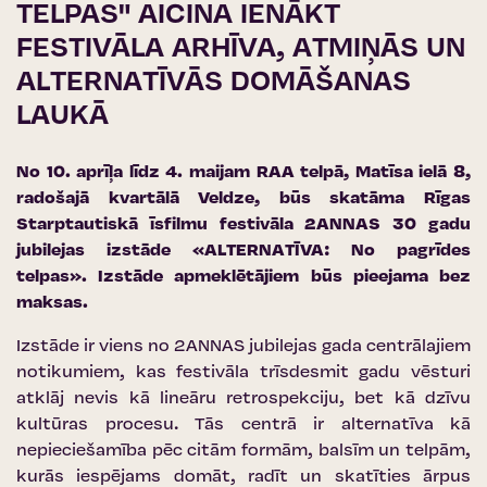
TELPAS" AICINA IENĀKT
FESTIVĀLA ARHĪVA, ATMIŅĀS UN
ALTERNATĪVĀS DOMĀŠANAS
LAUKĀ
No 10. aprīļa līdz 4. maijam RAA telpā, Matīsa ielā 8,
radošajā kvartālā Veldze, būs skatāma Rīgas
Starptautiskā īsfilmu festivāla 2ANNAS 30 gadu
jubilejas izstāde «ALTERNATĪVA: No pagrīdes
telpas». Izstāde apmeklētājiem būs pieejama bez
maksas.
Izstāde ir viens no 2ANNAS jubilejas gada centrālajiem
notikumiem, kas festivāla trīsdesmit gadu vēsturi
atklāj nevis kā lineāru retrospekciju, bet kā dzīvu
kultūras procesu. Tās centrā ir alternatīva kā
nepieciešamība pēc citām formām, balsīm un telpām,
kurās iespējams domāt, radīt un skatīties ārpus