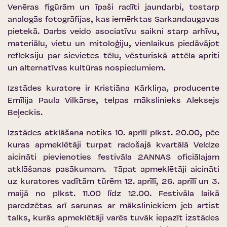
Venēras figūrām un īpaši radīti jaundarbi, tostarp
analogās fotogrāfijas, kas iemērktas Sarkandaugavas
pietekā. Darbs veido asociatīvu saikni starp arhīvu,
materiālu, vietu un mitoloģiju, vienlaikus piedāvājot
refleksiju par sievietes tēlu, vēsturiskā attēla apriti
un alternatīvas kultūras nospiedumiem.
Izstādes kuratore ir Kristiāna Kārkliņa, producente
Emīlija Paula Vilkārse, telpas mākslinieks Aleksejs
Beļeckis.
Izstādes atklāšana notiks 10. aprīlī plkst. 20.00, pēc
kuras apmeklētāji turpat radošajā kvartālā Veldze
aicināti pievienoties festivāla 2ANNAS oficiālajam
atklāšanas pasākumam. Tāpat apmeklētāji aicināti
uz kuratores vadītām tūrēm 12. aprīlī, 26. aprīlī un 3.
maijā no plkst. 11.00 līdz 12.00. Festivāla laikā
paredzētas arī sarunas ar māksliniekiem jeb artist
talks, kurās apmeklētāji varēs tuvāk iepazīt izstādes