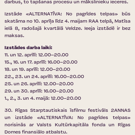
darbus, to tapšanas procesu un mākslinieku ieceres.
Izstāde «ALTERNATĪVA: No pagrīdes telpas» būs
skatāma no 10. aprīļa līdz 4. maijam RAA telpā, Matīsa
ielā 8, radošajā kvartālā Veldze. Ieeja izstādē ir bez
maksas.
Izstādes darba laiki:
11. un 12. aprīlī: 12.00–20.00
15., 16. un 17. aprīlī: 16.00–20.00
18. un 19. aprīlī: 12.00–20.00
22., 23. un 24. aprīlī: 16.00–20.00
25. un 26. aprīlī: 12.00–20.00
29. un 30. aprīlī: 16.00–20.00
1., 2., 3. un 4. maijā: 12.00–20.00
30. Rīgas Starptautiskais īsfilmu festivāls 2ANNAS
un izstāde «ALTERNATĪVA: No pagrīdes telpas»
norisinās ar Valsts Kultūrkapitāla fonda un Rīgas
Domes finansiālo atbalstu.