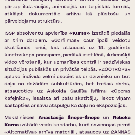
pārtop ilustrācijās, animācijās un telpiskās formās,
atklājot dokumentālo arhīvu kā plūstošu un
pārveidojamu struktūru.
ISSP absolventu apvienība
«Kurss»
izstādē piedalās
ar trim darbiem. «Garfilmas» caur īpaši veidotu
skatīšanās ierīci, kas atsaucas uz 19. gadsimta
kinetoskopa principiem, piedāvā ieiet lēnā, ikdienišķā
video vērošanā, kur uzmanības centrā ir sadzīviskas
situācijas publiskās un privātās telpās. «ZOOTROPS»
aplūko indivīda vēlmi asociēties ar dzīvnieku un būt
daļai no dažādām subkultūrām, bet trešais darbs,
atsaucoties uz Askolda Saulīša īsfilmu «Operas
kafejnīca», iesaista arī pašu skatītāju, liekot viņam
sastapties ar savu atspulgu kā daļu no ekspozīcijas.
Mākslinieces
Anastasija Šnepe-Šnepe
un
Rebeka
Korna
izstādē veido kopdarbu, kurā savienojas pirmā
«Alternatīva» arhīva materiāli, atsauces uz 2ANNAS