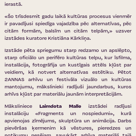
ierastā.
«Šo trīsdesmit gadu laikā kultūras procesus vienmēr
ir pavadījusi spiedīga vajadzība pēc alternatīvas, pēc
citām formām, balsīm un citām telpām,» uzsver
izstādes kuratore Kristiāna Kārkliņa.
Izstāde pēta spriegumu starp redzamo un apslēpto,
starp oficiālo un perifēro kultūras telpu, kur īsfilma,
instalācija, fotogrāfija un kustīgais attēls kļūst par
veidiem, kā notvert alternatīvas estētiku. Pētot
2ANNAS arhīvu un festivāla vizuālo un kultūras
mantojumu, mākslinieki radījuši jaundarbus, kuros
arhīvs kļūst par materiālu jaunām interpretācijām.
Māksliniece
Laimdota Malle
izstādei radījusi
instalāciju «Fragments un nospiedumi», kurā
apvienojas zīmējums, skulptūra un animācija. Darbs
pievēršas ķermenim kā vēstures, pieredzes un
notikumu nesējam, savukārt arhīva materiāli tajā