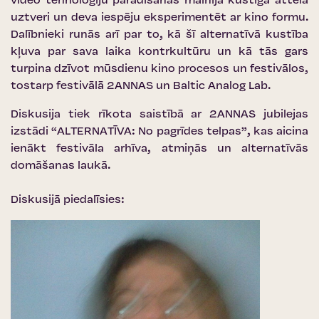
video tehnoloģiju parādīšanās mainīja kustīgā attēla
uztveri un deva iespēju eksperimentēt ar kino formu.
Dalībnieki runās arī par to, kā šī alternatīvā kustība
kļuva par sava laika kontrkultūru un kā tās gars
turpina dzīvot mūsdienu kino procesos un festivālos,
tostarp festivālā 2ANNAS un Baltic Analog Lab.
Diskusija tiek rīkota saistībā ar 2ANNAS jubilejas
izstādi “ALTERNATĪVA: No pagrīdes telpas”, kas aicina
ienākt festivāla arhīva, atmiņās un alternatīvās
domāšanas laukā.
Diskusijā piedalīsies: