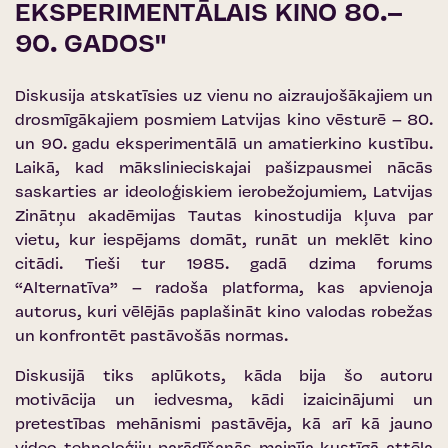
EKSPERIMENTĀLAIS KINO 80.–
90. GADOS"
Diskusija atskatīsies uz vienu no aizraujošākajiem un
drosmīgākajiem posmiem Latvijas kino vēsturē – 80.
un 90. gadu eksperimentālā un amatierkino kustību.
Laikā, kad mākslinieciskajai pašizpausmei nācās
saskarties ar ideoloģiskiem ierobežojumiem, Latvijas
Zinātņu akadēmijas Tautas kinostudija kļuva par
vietu, kur iespējams domāt, runāt un meklēt kino
citādi. Tieši tur 1985. gadā dzima forums
“Alternatīva” – radoša platforma, kas apvienoja
autorus, kuri vēlējās paplašināt kino valodas robežas
un konfrontēt pastāvošās normas.
Diskusijā tiks aplūkots, kāda bija šo autoru
motivācija un iedvesma, kādi izaicinājumi un
pretestības mehānismi pastāvēja, kā arī kā jauno