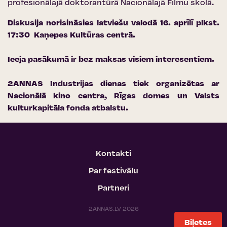
profesionālajā doktorantūrā Nacionālajā Filmu skolā.​​​​​​
Diskusija norisināsies latviešu valodā 16. aprīlī plkst.
17:30
Kaņepes Kultūras centrā
.
Ieeja pasākumā ir bez maksas visiem interesentiem.
2ANNAS Industrijas dienas tiek organizētas ar
Nacionālā kino centra
,
Rīgas domes
un
Valsts
kulturkapitāla fonda
atbalstu.
Kontakti
Par festivālu
Partneri
2ANNAS.LV 2026