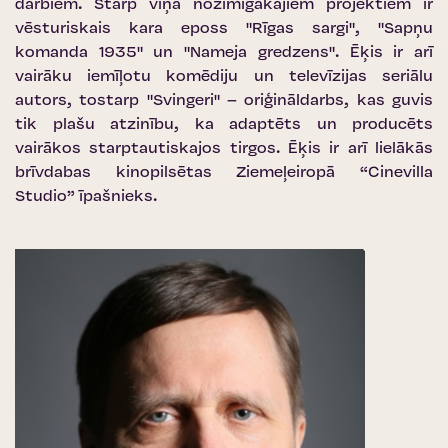
darbiem. Starp viņa nozīmīgākajiem projektiem ir
vēsturiskais kara eposs "Rīgas sargi", "Sapņu
komanda 1935" un "Nameja gredzens". Ēķis ir arī
vairāku iemīļotu komēdiju un televīzijas seriālu
autors, tostarp "Svingeri" – oriģināldarbs, kas guvis
tik plašu atzinību, ka adaptēts un producēts
vairākos starptautiskajos tirgos. Ēķis ir arī lielākās
brīvdabas kinopilsētas Ziemeļeiropā “Cinevilla
Studio” īpašnieks.