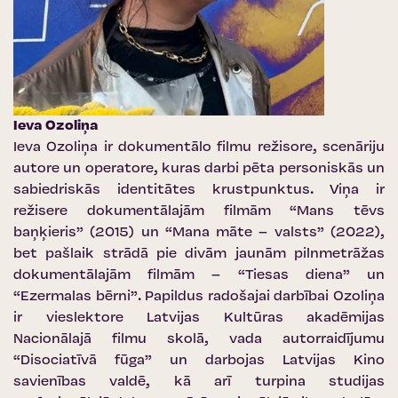
Ieva Ozoliņa
Ieva Ozoliņa ir dokumentālo filmu režisore, scenāriju
autore un operatore, kuras darbi pēta personiskās un
sabiedriskās identitātes krustpunktus. Viņa ir
režisere dokumentālajām filmām “Mans tēvs
baņķieris” (2015) un “Mana māte – valsts” (2022),
bet pašlaik strādā pie divām jaunām pilnmetrāžas
dokumentālajām filmām – “Tiesas diena” un
“Ezermalas bērni”. Papildus radošajai darbībai Ozoliņa
ir vieslektore Latvijas Kultūras akadēmijas
Nacionālajā filmu skolā, vada autorraidījumu
“Disociatīvā fūga” un darbojas Latvijas Kino
savienības valdē, kā arī turpina studijas