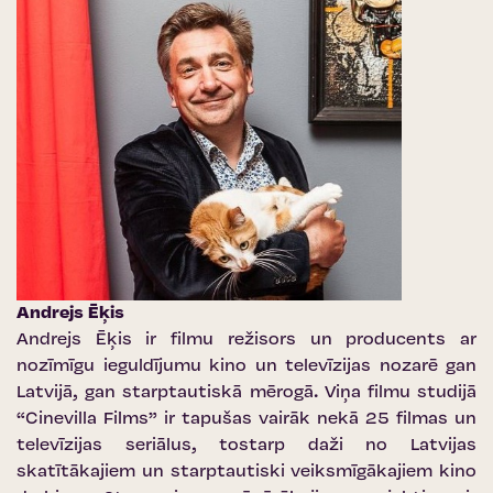
Andrejs Ēķis
Andrejs Ēķis ir filmu režisors un producents ar
nozīmīgu ieguldījumu kino un televīzijas nozarē gan
Latvijā, gan starptautiskā mērogā. Viņa filmu studijā
“Cinevilla Films” ir tapušas vairāk nekā 25 filmas un
televīzijas seriālus, tostarp daži no Latvijas
skatītākajiem un starptautiski veiksmīgākajiem kino