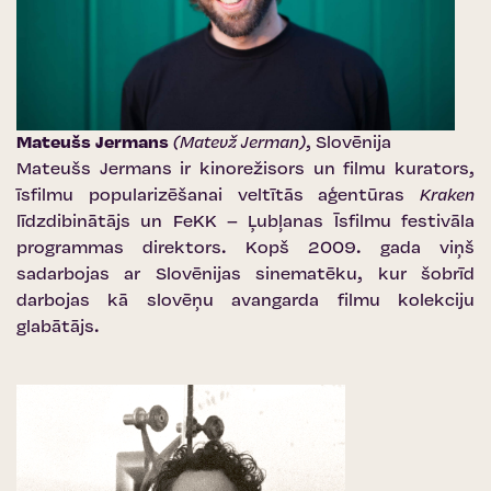
Mateušs Jermans
(Matevž Jerman)
, Slovēnija
Mateušs Jermans ir kinorežisors un filmu kurators,
īsfilmu popularizēšanai veltītās aģentūras
Kraken
līdzdibinātājs un
FeKK – Ļubļanas Īsfilmu festivāla
programmas direktors. Kopš 2009. gada viņš
sadarbojas ar Slovēnijas sinematēku, kur šobrīd
darbojas kā slovēņu avangarda filmu kolekciju
glabātājs.