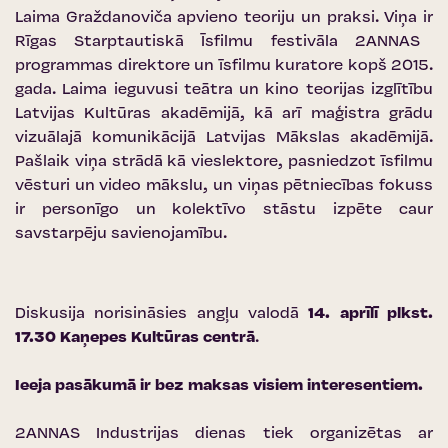
Laima Graždanoviča apvieno teoriju un praksi. Viņa ir
Rīgas Starptautiskā Īsfilmu festivāla 2ANNAS
programmas direktore un īsfilmu kuratore kopš 2015.
gada. Laima ieguvusi teātra un kino teorijas izglītību
Latvijas Kultūras akadēmijā, kā arī maģistra grādu
vizuālajā komunikācijā Latvijas Mākslas akadēmijā.
Pašlaik viņa strādā kā vieslektore, pasniedzot īsfilmu
vēsturi un video mākslu, un viņas pētniecības fokuss
ir personīgo un kolektīvo stāstu izpēte caur
savstarpēju savienojamību.
Diskusija norisināsies angļu valodā
14. aprīlī plkst.
17.30
Kaņepes Kultūras centrā
.
Ieeja pasākumā ir bez maksas visiem interesentiem.
2ANNAS Industrijas dienas tiek organizētas ar