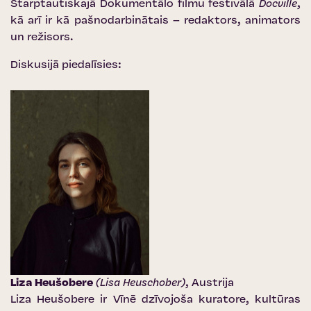
Starptautiskajā Dokumentālo filmu festivālā
Docville
,
kā arī ir kā pašnodarbinātais – redaktors, animators
un režisors.
Diskusijā piedalīsies:
Liza Heušobere
(Lisa Heuschober)
, Austrija
Liza Heušobere ir Vīnē dzīvojoša kuratore, kultūras