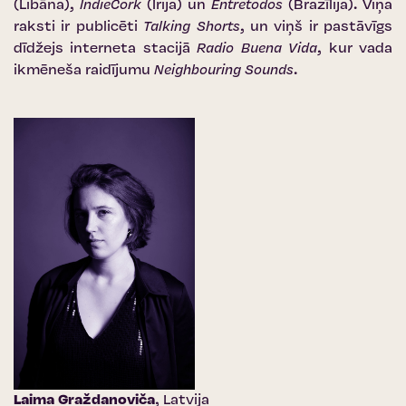
(Libāna),
IndieCork
(Īrija) un
Entretodos
(Brazīlija). Viņa
raksti ir publicēti
Talking Shorts
, un viņš ir pastāvīgs
dīdžejs interneta stacijā
Radio Buena Vida
, kur vada
ikmēneša raidījumu
Neighbouring Sounds
.
Laima Graždanoviča
, Latvija