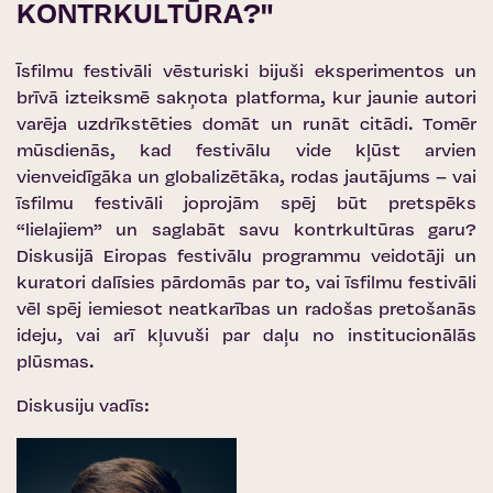
KONTRKULTŪRA?"
Īsfilmu festivāli vēsturiski bijuši eksperimentos un
brīvā izteiksmē sakņota platforma, kur jaunie autori
varēja uzdrīkstēties domāt un runāt citādi. Tomēr
mūsdienās, kad festivālu vide kļūst arvien
vienveidīgāka un globalizētāka, rodas jautājums – vai
īsfilmu festivāli joprojām spēj būt pretspēks
“lielajiem” un saglabāt savu kontrkultūras garu?
Diskusijā Eiropas festivālu programmu veidotāji un
kuratori dalīsies pārdomās par to, vai īsfilmu festivāli
vēl spēj iemiesot neatkarības un radošas pretošanās
ideju, vai arī kļuvuši par daļu no institucionālās
plūsmas.
Diskusiju vadīs: