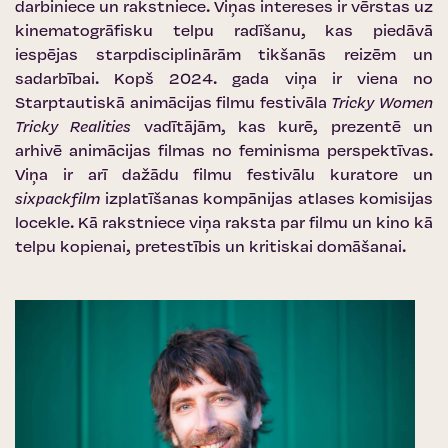
darbiniece un rakstniece. Viņas intereses ir vērstas uz
kinematogrāfisku telpu radīšanu, kas piedāvā
iespējas starpdisciplinārām tikšanās reizēm un
sadarbībai. Kopš 2024. gada viņa ir viena no
Starptautiskā animācijas filmu festivāla
Tricky Women
Tricky Realities
vadītājām, kas kurē, prezentē un
arhivē animācijas filmas no feminisma perspektīvas.
Viņa ir arī dažādu filmu festivālu kuratore un
sixpackfilm
izplatīšanas kompānijas atlases komisijas
locekle. Kā rakstniece viņa raksta par filmu un kino kā
telpu kopienai, pretestībis un kritiskai domāšanai.