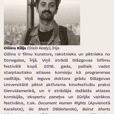
Oišins Kīlijs
(Oisín Kealy)
, Īrija
Oišins ir filmu kurators, rakstnieks un pētnieks no
Donegalas, Īrijā. Viņš strādā
Glāzgovas īsfilmu
festivālā
kopš 2018. gada, pašlaik vadot
starptautisko atlases komisiju kā programmas
vadītājs. Viņš ieguva doktora grādu Glāzgovas
Universitātē pētot aktīvisma kinofestivālu praksi
Dienvidamerikā, un ir strādājis dažādās atlases
komisijās, ekspertu paneļos un žūrijās vairākos
festivālos, t.sk.
Document Human Rights
(Apvienotā
Karaliste),
Go Short
(Nīderlande),
Beirut Shorts