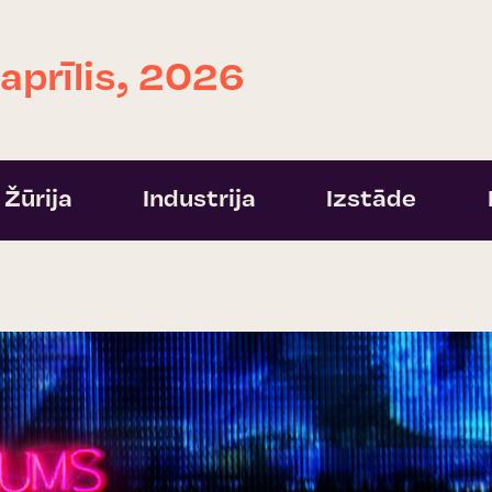
 aprīlis, 2026
Žūrija
Industrija
Izstāde