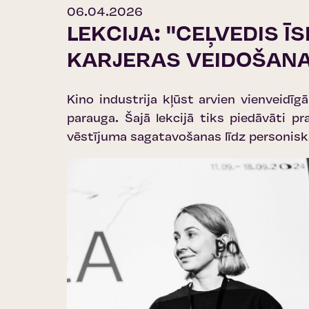
06.04.2026
LEKCIJA: "CEĻVEDIS Ī
KARJERAS VEIDOŠANA
Kino industrija kļūst arvien vienveidīgā
parauga. Šajā lekcijā tiks piedāvāti pr
vēstījuma sagatavošanas līdz personiska