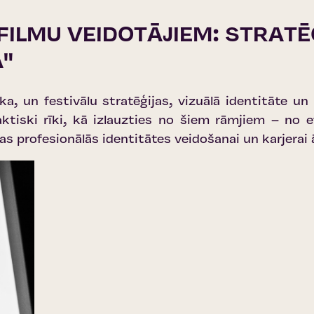
SFILMU VEIDOTĀJIEM: STRAT
"
ka, un festivālu stratēģijas, vizuālā identitāte un 
aktiski rīki, kā izlauzties no šiem rāmjiem – no e
s profesionālās identitātes veidošanai un karjerai 