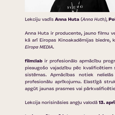
Lekciju vadīs
Anna Huta
(
Anna Huth),
Pol
Anna Huta ir producente, jauno filmu 
kā arī Eiropas Kinoakadēmijas biedre
Eiropa MEDIA
.
film:lab
ir profesionālo apmācību prog
pieaugošo vajadzību pēc kvalificētiem 
sistēmas. Apmācības notiek nelielās
profesionālu aprīkojumu. Elastīgā stru
apgūt jaunas prasmes vai pārkvalificētie
Lekcija norisināsies angļu valodā
13. apr