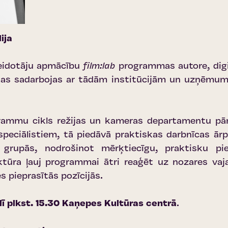
ija
veidotāju apmācību
film:lab
programmas autore, dig
, kas sadarbojas ar tādām institūcijām un uzņēm
rammu cikls režijas un kameras departamentu pārs
speciālistiem, tā piedāvā praktiskas darbnīcas ārp
 grupās, nodrošinot mērķtiecīgu, praktisku pie
ktūra ļauj programmai ātri reaģēt uz nozares vaj
s pieprasītās pozīcijās.
īlī plkst. 15.30
Kaņepes Kultūras centrā
.