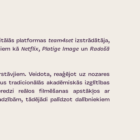
itālās platformas
team4set
izstrādātāja,
umiem kā
Netflix
,
Platige Image
un
Radošā
tāvjiem. Veidota, reaģējot uz nozares
us tradicionālās akadēmiskās izglītības
redzi reālos filmēšanas apstākļos ar
adzībām, tādējādi palīdzot dalībniekiem