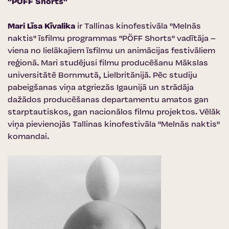
"PÖFF Shorts"
Mari Līsa Kīvalika
ir Tallinas kinofestivāla "Melnās
naktis" īsfilmu programmas "PÖFF Shorts" vadītāja –
viena no lielākajiem īsfilmu un animācijas festivāliem
reģionā. Mari studējusi filmu producēšanu Mākslas
universitātē Bornmutā, Lielbritānijā. Pēc studiju
pabeigšanas viņa atgriezās Igaunijā un strādāja
dažādos producēšanas departamentu amatos gan
starptautiskos, gan nacionālos filmu projektos. Vēlāk
viņa pievienojās Tallinas kinofestivāla "Melnās naktis"
komandai.