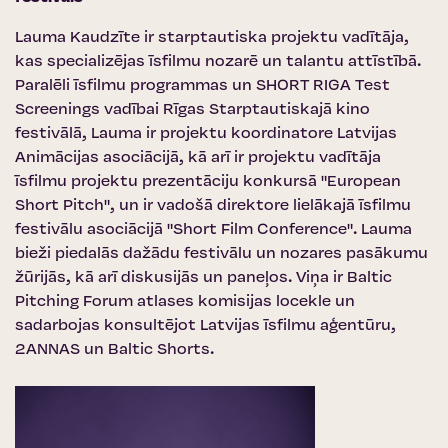
Lauma Kaudzīte ir starptautiska projektu vadītāja,
kas specializējas īsfilmu nozarē un talantu attīstībā.
Paralēli īsfilmu programmas un SHORT RIGA Test
Screenings vadībai Rīgas Starptautiskajā kino
festivālā, Lauma ir projektu koordinatore Latvijas
Animācijas asociācijā, kā arī ir projektu vadītāja
īsfilmu projektu prezentāciju konkursā "European
Short Pitch", un ir vadošā direktore lielākajā īsfilmu
festivālu asociācijā "Short Film Conference". Lauma
bieži piedalās dažādu festivālu un nozares pasākumu
žūrijās, kā arī diskusijās un paneļos. Viņa ir Baltic
Pitching Forum atlases komisijas locekle un
sadarbojas konsultējot Latvijas īsfilmu aģentūru,
2ANNAS un Baltic Shorts.