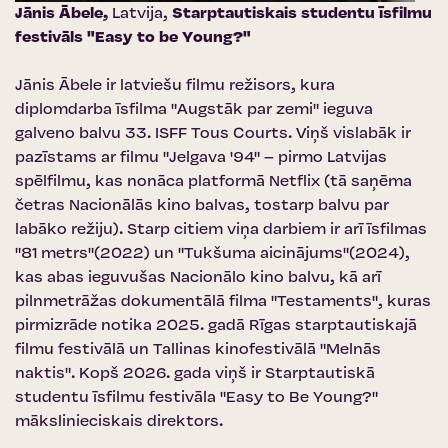
Jānis Ābele,
Latvija,
Starptautiskais studentu īsfilmu
festivāls "Easy to be Young?"
Jānis Ābele ir latviešu filmu režisors, kura
diplomdarba īsfilma "Augstāk par zemi" ieguva
galveno balvu 33. ISFF Tous Courts. Viņš vislabāk ir
pazīstams ar filmu "Jelgava '94" – pirmo Latvijas
spēlfilmu, kas nonāca platformā Netflix (tā saņēma
četras Nacionālās kino balvas, tostarp balvu par
labāko režiju). Starp citiem viņa darbiem ir arī īsfilmas
"81 metrs"(2022) un "Tukšuma aicinājums"(2024),
kas abas ieguvušas Nacionālo kino balvu, kā arī
pilnmetrāžas dokumentālā filma "Testaments", kuras
pirmizrāde notika 2025. gadā Rīgas starptautiskajā
filmu festivālā un Tallinas kinofestivālā "Melnās
naktis". Kopš 2026. gada viņš ir Starptautiskā
studentu īsfilmu festivāla "Easy to Be Young?"
mākslinieciskais direktors.