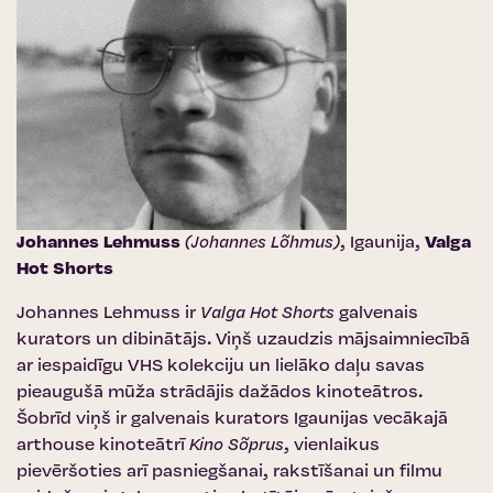
Johannes Lehmuss
(Johannes Lõhmus)
, Igaunija,
Valga
Hot Shorts
Johannes Lehmuss ir
Valga Hot Shorts
galvenais
kurators un dibinātājs. Viņš uzaudzis mājsaimniecībā
ar iespaidīgu VHS kolekciju un lielāko daļu savas
pieaugušā mūža strādājis dažādos kinoteātros.
Šobrīd viņš ir galvenais kurators Igaunijas vecākajā
arthouse kinoteātrī
Kino Sõprus
, vienlaikus
pievēršoties arī pasniegšanai, rakstīšanai un filmu