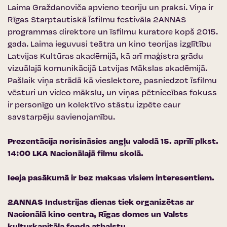
Laima Graždanoviča apvieno teoriju un praksi. Viņa ir
Rīgas Starptautiskā Īsfilmu festivāla 2ANNAS
programmas direktore un īsfilmu kuratore kopš 2015.
gada. Laima ieguvusi teātra un kino teorijas izglītību
Latvijas Kultūras akadēmijā, kā arī maģistra grādu
vizuālajā komunikācijā Latvijas Mākslas akadēmijā.
Pašlaik viņa strādā kā vieslektore, pasniedzot īsfilmu
vēsturi un video mākslu, un viņas pētniecības fokuss
ir personīgo un kolektīvo stāstu izpēte caur
savstarpēju savienojamību.
Prezentācija norisināsies angļu valodā 15. aprīlī plkst.
14:00
LKA Nacionālajā filmu skolā
.
Ieeja pasākumā ir bez maksas visiem interesentiem.
2ANNAS Industrijas dienas tiek organizētas ar
Nacionālā kino centra
,
Rīgas domes
un
Valsts