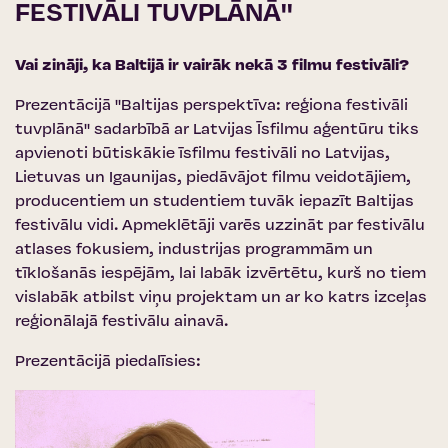
FESTIVĀLI TUVPLĀNĀ''
Vai zināji, ka Baltijā ir vairāk nekā 3 filmu festivāli?
Prezentācijā ''Baltijas perspektīva: reģiona festivāli
tuvplānā'' sadarbībā ar
Latvijas Īsfilmu aģentūru
tiks
apvienoti būtiskākie īsfilmu festivāli no Latvijas,
Lietuvas un Igaunijas, piedāvājot filmu veidotājiem,
producentiem un studentiem tuvāk iepazīt Baltijas
festivālu vidi. Apmeklētāji varēs uzzināt par festivālu
atlases fokusiem, industrijas programmām un
tīklošanās iespējām, lai labāk izvērtētu, kurš no tiem
vislabāk atbilst viņu projektam un ar ko katrs izceļas
reģionālajā festivālu ainavā.
Prezentācijā piedalīsies: