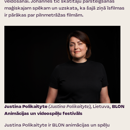
veidošanai.
Johannes tic skatītāju pārsteigšanas
maģiskajam spēkam un uzskata, ka šajā ziņā īsfilmas
ir pārākas par pilnmetrāžas filmām.
Justina Polikaityte
(Justina Polikaityte),
Lietuva,
BLON
Animācijas un videospēļu festivāls
Justina Polikaityte ir BLON animācijas un spēļu