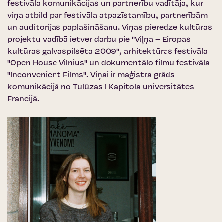
festivāla komunikācijas un partnerību vadītāja, kur
viņa atbild par festivāla atpazīstamību, partnerībām
un auditorijas paplašināšanu. Viņas pieredze kultūras
projektu vadībā ietver darbu pie "Viļņa – Eiropas
kultūras galvaspilsēta 2009", arhitektūras festivāla
"Open House Vilnius" un dokumentālo filmu festivāla
"Inconvenient Films". Viņai ir maģistra grāds
komunikācijā no Tulūzas I Kapitola universitātes
Francijā.