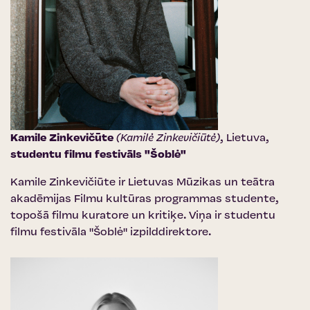
Kamile Zinkevičūte
(Kamilė Zinkevičiūtė)
, Lietuva,
studentu filmu festivāls "Šoblė"
Kamile Zinkevičiūte ir Lietuvas Mūzikas un teātra
akadēmijas Filmu kultūras programmas studente,
topošā filmu kuratore un kritiķe. Viņa ir studentu
filmu festivāla "Šoblė" izpilddirektore.