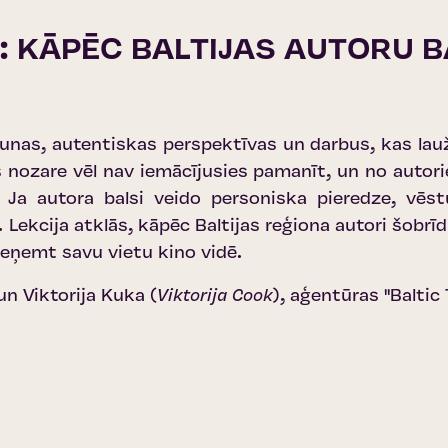
: KĀPĒC BALTIJAS AUTORU B
aunas, autentiskas perspektīvas un darbus, kas lau
 nozare vēl nav iemācījusies pamanīt, un no autori
Ja autora balsi veido personiska pieredze, vēst
ekcija atklās, kāpēc Baltijas reģiona autori šobrīd
 ieņemt savu vietu kino vidē.
 un Viktorija Kuka (
Viktorija Cook
), aģentūras
''Baltic