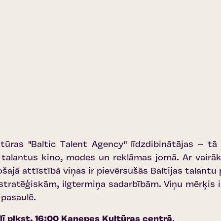
ntūras ''Baltic Talent Agency'' līdzdibinātājas – tā
 talantus kino, modes un reklāmas jomā. Ar vairā
došajā attīstībā viņas ir pievērsušās Baltijas talant
stratēģiskām, ilgtermiņa sadarbībām. Viņu mērķis ir 
 pasaulē.
īlī plkst. 16:00
Kaņepes Kultūras centrā
.