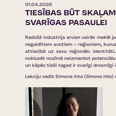
01.04.2026
TIESĪBAS BŪT SKAĻAM
SVARĪGAS PASAULEI
Radošā industrija arvien vairāk meklē j
negaidītiem avotiem – reģioniem, kurus
attiecībā uz savu reģionālo identitāti.
noklusēt nozīmē neizmantot potenciālu. L
un kāpēc tieši tagad ir svarīgi drosmīgi
Lekciju vadīs Simona Inta (
Simona Inta
)