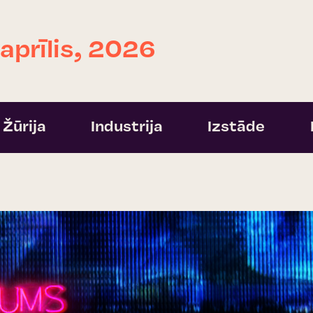
 aprīlis, 2026
Žūrija
Industrija
Izstāde