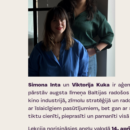
Simona Inta
un
Viktorija Kuka
ir aģe
pārstāv augsta līmeņa Baltijas radošos
kino industrijā, zīmolu stratēģijā un ra
ar īslaicīgiem pasūtījumiem, bet gan ar 
tiktu cienīti, pieprasīti un pamanīti visā
Lekcija norisināsies angļu valodā
14. apr