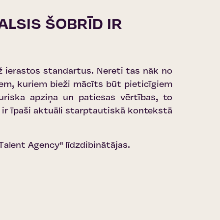
ALSIS ŠOBRĪD IR
ž ierastos standartus. Nereti tas nāk no
em, kuriem bieži mācīts būt pieticīgiem
uriska apziņa un patiesas vērtības, to
 ir īpaši aktuāli starptautiskā kontekstā
 Talent Agency''
līdzdibinātājas.