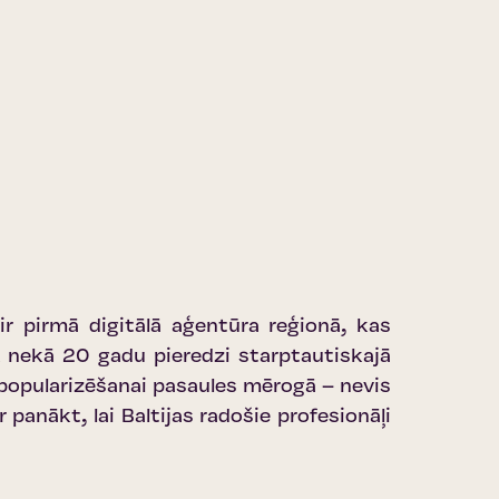
 ir pirmā digitālā aģentūra reģionā, kas
k nekā 20 gadu pieredzi starptautiskajā
u popularizēšanai pasaules mērogā – nevis
panākt, lai Baltijas radošie profesionāļi