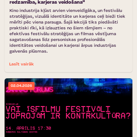
redzamība, karjeras veidošana"
Kino industrija kļūst arvien vienveidīgāka, un festivālu
stratēģijas, vizuālā identitāte un karjeras ceļi bieži tiek
mērīti pēc viena parauga. Šajā lekcijā tiks piedāvāti
praktiski rīki, kā izlauzties no šiem rāmjiem – no
efektīvas festivālu stratēģijas un filmas vēstījuma
sagatavošanas līdz personiskas profesionālās
identitātes veidošanai un karjerai ārpus industrijas
galvenās plūsmas.
Lasīt vairāk
02.04.2026