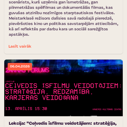
scenārists, kurš uzņēmis gan īsmetrāžas, gan
pilnmetrāžas spēlfilmas un dokumentālās filmas, kas
guvušas atzinību nozīmīgos starptautiskos festivālos.
Meistarklasē režisors dalīsies savā radošajā pieredzē,
pievēršoties kino un politikas savstarpējām attiecībām,
kā arī reflektēs par darbu kara un sociāli sarežģītos
apstākļos.
Lasīt vairāk
06.04.2026
Lekcija: "Ceļvedis īsfilmu veidotājiem: stratēģija,