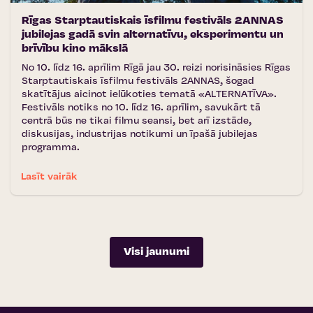
Rīgas Starptautiskais īsfilmu festivāls 2ANNAS
jubilejas gadā svin alternatīvu, eksperimentu un
brīvību kino mākslā
No 10. līdz 16. aprīlim Rīgā jau 30. reizi norisināsies Rīgas
Starptautiskais īsfilmu festivāls 2ANNAS, šogad
skatītājus aicinot ielūkoties tematā «ALTERNATĪVA».
Festivāls notiks no 10. līdz 16. aprīlim, savukārt tā
centrā būs ne tikai filmu seansi, bet arī izstāde,
diskusijas, industrijas notikumi un īpašā jubilejas
programma.
Lasīt vairāk
Visi jaunumi