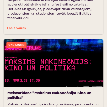
tuvplānā'' sadarbībā ar Latvijas Īsfilmu aģentūru tiks
apvienoti būtiskākie īsfilmu festivāli no Latvijas,
Lietuvas un Igaunijas, piedāvājot filmu veidotājiem,
producentiem un studentiem tuvāk iepazīt Baltijas
festivālu vidi.
Lasīt vairāk
07.04.2026
Meistarklase "Maksims Nakonečnijs: Kino un
politika"
Maksims Nakonečnijs ir ukraiņu režisors, producents un