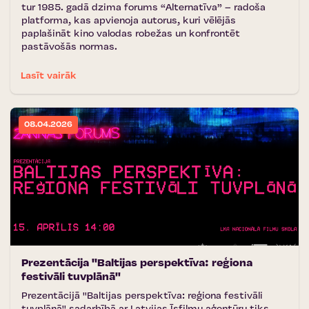
tur 1985. gadā dzima forums “Alternatīva” – radoša
platforma, kas apvienoja autorus, kuri vēlējās
paplašināt kino valodas robežas un konfrontēt
pastāvošās normas.
Lasīt vairāk
08.04.2026
Prezentācija ''Baltijas perspektīva: reģiona
festivāli tuvplānā''
Prezentācijā ''Baltijas perspektīva: reģiona festivāli