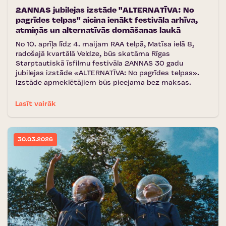
2ANNAS jubilejas izstāde "ALTERNATĪVA: No
pagrīdes telpas" aicina ienākt festivāla arhīva,
atmiņās un alternatīvās domāšanas laukā
No 10. aprīļa līdz 4. maijam RAA telpā, Matīsa ielā 8,
radošajā kvartālā Veldze, būs skatāma Rīgas
Starptautiskā īsfilmu festivāla 2ANNAS 30 gadu
jubilejas izstāde «ALTERNATĪVA: No pagrīdes telpas».
Izstāde apmeklētājiem būs pieejama bez maksas.
Lasīt vairāk
30.03.2026