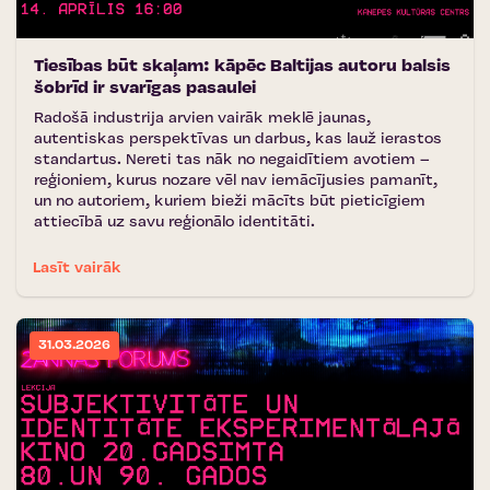
Tiesības būt skaļam: kāpēc Baltijas autoru balsis
šobrīd ir svarīgas pasaulei
Radošā industrija arvien vairāk meklē jaunas,
autentiskas perspektīvas un darbus, kas lauž ierastos
standartus. Nereti tas nāk no negaidītiem avotiem –
reģioniem, kurus nozare vēl nav iemācījusies pamanīt,
un no autoriem, kuriem bieži mācīts būt pieticīgiem
attiecībā uz savu reģionālo identitāti.
Lasīt vairāk
31.03.2026