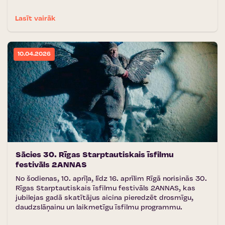
Lasīt vairāk
10.04.2026
Sācies 30. Rīgas Starptautiskais īsfilmu
festivāls 2ANNAS
No šodienas, 10. aprīļa, līdz 16. aprīlim Rīgā norisinās 30.
Rīgas Starptautiskais īsfilmu festivāls 2ANNAS, kas
jubilejas gadā skatītājus aicina pieredzēt drosmīgu,
daudzslāņainu un laikmetīgu īsfilmu programmu.