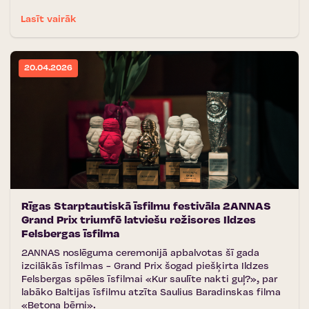
Lasīt vairāk
20.04.2026
Rīgas Starptautiskā īsfilmu festivāla 2ANNAS
Grand Prix triumfē latviešu režisores Ildzes
Felsbergas īsfilma
2ANNAS noslēguma ceremonijā apbalvotas šī gada
izcilākās īsfilmas - Grand Prix šogad piešķirta Ildzes
Felsbergas spēles īsfilmai «Kur saulīte nakti guļ?», par
labāko Baltijas īsfilmu atzīta Saulius Baradinskas filma
«Betona bērni».