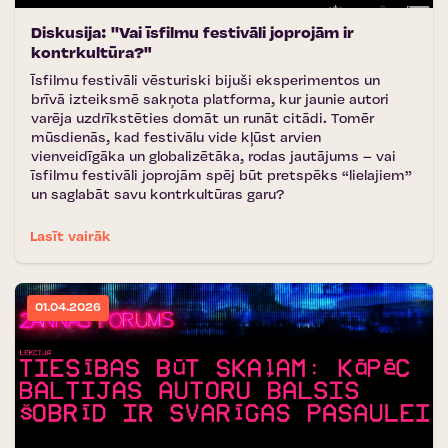
Diskusija: ''Vai īsfilmu festivāli joprojām ir
kontrkultūra?"
Īsfilmu festivāli vēsturiski bijuši eksperimentos un
brīvā izteiksmē sakņota platforma, kur jaunie autori
varēja uzdrīkstēties domāt un runāt citādi. Tomēr
mūsdienās, kad festivālu vide kļūst arvien
vienveidīgāka un globalizētāka, rodas jautājums – vai
īsfilmu festivāli joprojām spēj būt pretspēks “lielajiem”
un saglabāt savu kontrkultūras garu?
Lasīt vairāk
01.04.2026