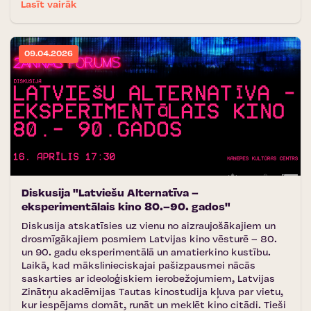
Lasīt vairāk
09.04.2026
Diskusija "Latviešu Alternatīva –
eksperimentālais kino 80.–90. gados"
Diskusija atskatīsies uz vienu no aizraujošākajiem un
drosmīgākajiem posmiem Latvijas kino vēsturē – 80.
un 90. gadu eksperimentālā un amatierkino kustību.
Laikā, kad mākslinieciskajai pašizpausmei nācās
saskarties ar ideoloģiskiem ierobežojumiem, Latvijas
Zinātņu akadēmijas Tautas kinostudija kļuva par vietu,
kur iespējams domāt, runāt un meklēt kino citādi. Tieši