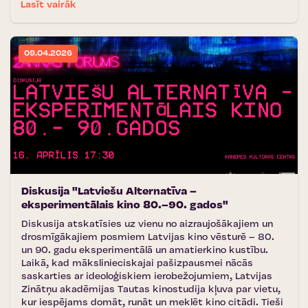
Lasīt vairāk
09.04.2026
Diskusija "Latviešu Alternatīva –
eksperimentālais kino 80.–90. gados"
Diskusija atskatīsies uz vienu no aizraujošākajiem un
drosmīgākajiem posmiem Latvijas kino vēsturē – 80.
un 90. gadu eksperimentālā un amatierkino kustību.
Laikā, kad mākslinieciskajai pašizpausmei nācās
saskarties ar ideoloģiskiem ierobežojumiem, Latvijas
Zinātņu akadēmijas Tautas kinostudija kļuva par vietu,
kur iespējams domāt, runāt un meklēt kino citādi. Tieši