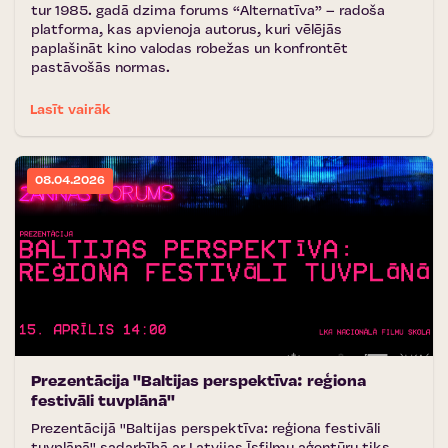
tur 1985. gadā dzima forums “Alternatīva” – radoša
platforma, kas apvienoja autorus, kuri vēlējās
paplašināt kino valodas robežas un konfrontēt
pastāvošās normas.
Lasīt vairāk
08.04.2026
Prezentācija ''Baltijas perspektīva: reģiona
festivāli tuvplānā''
Prezentācijā ''Baltijas perspektīva: reģiona festivāli