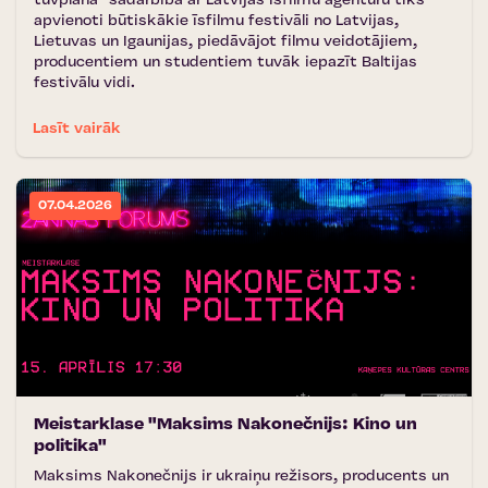
tuvplānā'' sadarbībā ar Latvijas Īsfilmu aģentūru tiks
apvienoti būtiskākie īsfilmu festivāli no Latvijas,
Lietuvas un Igaunijas, piedāvājot filmu veidotājiem,
producentiem un studentiem tuvāk iepazīt Baltijas
festivālu vidi.
Lasīt vairāk
07.04.2026
Meistarklase "Maksims Nakonečnijs: Kino un
politika"
Maksims Nakonečnijs ir ukraiņu režisors, producents un