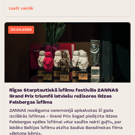
Lasīt vairāk
20.04.2026
Rīgas Starptautiskā īsfilmu festivāla 2ANNAS
Grand Prix triumfē latviešu režisores Ildzes
Felsbergas īsfilma
2ANNAS noslēguma ceremonijā apbalvotas šī gada
izcilākās īsfilmas - Grand Prix šogad piešķirta Ildzes
Felsbergas spēles īsfilmai «Kur saulīte nakti guļ?», par
labāko Baltijas īsfilmu atzīta Saulius Baradinskas filma
«Betona bērni».