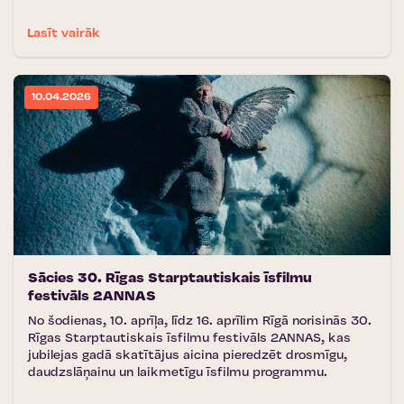
Lasīt vairāk
10.04.2026
Sācies 30. Rīgas Starptautiskais īsfilmu
festivāls 2ANNAS
No šodienas, 10. aprīļa, līdz 16. aprīlim Rīgā norisinās 30.
Rīgas Starptautiskais īsfilmu festivāls 2ANNAS, kas
jubilejas gadā skatītājus aicina pieredzēt drosmīgu,
daudzslāņainu un laikmetīgu īsfilmu programmu.