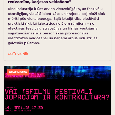
redzamība, karjeras veidošana"
Kino industrija kļūst arvien vienveidīgāka, un festivālu
stratēģijas, vizuālā identitāte un karjeras ceļi bieži tiek
mērīti pēc viena parauga. Šajā lekcijā tiks piedāvāti
praktiski rīki, kā izlauzties no šiem rāmjiem – no
efektīvas festivālu stratēģijas un filmas vēstījuma
sagatavošanas līdz personiskas profesionālās
identitātes veidošanai un karjerai ārpus industrijas
galvenās plūsmas.
Lasīt vairāk
02.04.2026