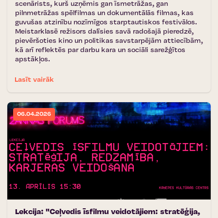
scenārists, kurš uzņēmis gan īsmetrāžas, gan
pilnmetrāžas spēlfilmas un dokumentālās filmas, kas
guvušas atzinību nozīmīgos starptautiskos festivālos.
Meistarklasē režisors dalīsies savā radošajā pieredzē,
pievēršoties kino un politikas savstarpējām attiecībām,
kā arī reflektēs par darbu kara un sociāli sarežģītos
apstākļos.
Lasīt vairāk
06.04.2026
Lekcija: "Ceļvedis īsfilmu veidotājiem: stratēģija,