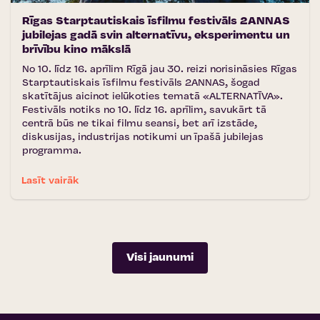
Rīgas Starptautiskais īsfilmu festivāls 2ANNAS
jubilejas gadā svin alternatīvu, eksperimentu un
brīvību kino mākslā
No 10. līdz 16. aprīlim Rīgā jau 30. reizi norisināsies Rīgas
Starptautiskais īsfilmu festivāls 2ANNAS, šogad
skatītājus aicinot ielūkoties tematā «ALTERNATĪVA».
Festivāls notiks no 10. līdz 16. aprīlim, savukārt tā
centrā būs ne tikai filmu seansi, bet arī izstāde,
diskusijas, industrijas notikumi un īpašā jubilejas
programma.
Lasīt vairāk
Visi jaunumi