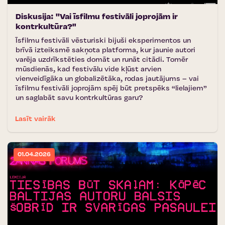
Diskusija: ''Vai īsfilmu festivāli joprojām ir
kontrkultūra?"
Īsfilmu festivāli vēsturiski bijuši eksperimentos un
brīvā izteiksmē sakņota platforma, kur jaunie autori
varēja uzdrīkstēties domāt un runāt citādi. Tomēr
mūsdienās, kad festivālu vide kļūst arvien
vienveidīgāka un globalizētāka, rodas jautājums – vai
īsfilmu festivāli joprojām spēj būt pretspēks “lielajiem”
un saglabāt savu kontrkultūras garu?
Lasīt vairāk
01.04.2026