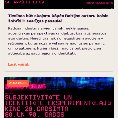
Tiesības būt skaļam: kāpēc Baltijas autoru balsis
šobrīd ir svarīgas pasaulei
Radošā industrija arvien vairāk meklē jaunas,
autentiskas perspektīvas un darbus, kas lauž ierastos
standartus. Nereti tas nāk no negaidītiem avotiem –
reģioniem, kurus nozare vēl nav iemācījusies pamanīt,
un no autoriem, kuriem bieži mācīts būt pieticīgiem
attiecībā uz savu reģionālo identitāti.
Lasīt vairāk
31.03.2026