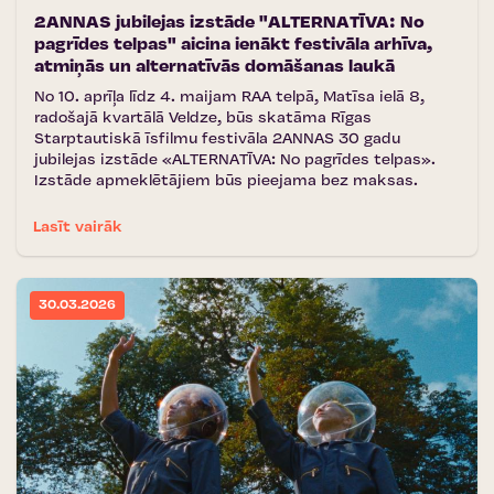
2ANNAS jubilejas izstāde "ALTERNATĪVA: No
pagrīdes telpas" aicina ienākt festivāla arhīva,
atmiņās un alternatīvās domāšanas laukā
No 10. aprīļa līdz 4. maijam RAA telpā, Matīsa ielā 8,
radošajā kvartālā Veldze, būs skatāma Rīgas
Starptautiskā īsfilmu festivāla 2ANNAS 30 gadu
jubilejas izstāde «ALTERNATĪVA: No pagrīdes telpas».
Izstāde apmeklētājiem būs pieejama bez maksas.
Lasīt vairāk
30.03.2026