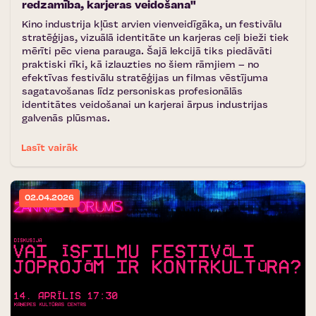
redzamība, karjeras veidošana"
Kino industrija kļūst arvien vienveidīgāka, un festivālu
stratēģijas, vizuālā identitāte un karjeras ceļi bieži tiek
mērīti pēc viena parauga. Šajā lekcijā tiks piedāvāti
praktiski rīki, kā izlauzties no šiem rāmjiem – no
efektīvas festivālu stratēģijas un filmas vēstījuma
sagatavošanas līdz personiskas profesionālās
identitātes veidošanai un karjerai ārpus industrijas
galvenās plūsmas.
Lasīt vairāk
02.04.2026