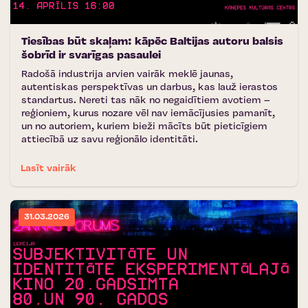
Tiesības būt skaļam: kāpēc Baltijas autoru balsis
šobrīd ir svarīgas pasaulei
Radošā industrija arvien vairāk meklē jaunas,
autentiskas perspektīvas un darbus, kas lauž ierastos
standartus. Nereti tas nāk no negaidītiem avotiem –
reģioniem, kurus nozare vēl nav iemācījusies pamanīt,
un no autoriem, kuriem bieži mācīts būt pieticīgiem
attiecībā uz savu reģionālo identitāti.
Lasīt vairāk
31.03.2026