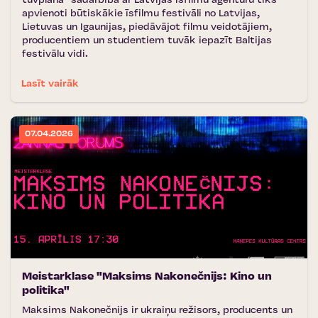
tuvplānā'' sadarbībā ar Latvijas Īsfilmu aģentūru tiks
apvienoti būtiskākie īsfilmu festivāli no Latvijas,
Lietuvas un Igaunijas, piedāvājot filmu veidotājiem,
producentiem un studentiem tuvāk iepazīt Baltijas
festivālu vidi.
Lasīt vairāk
07.04.2026
Meistarklase "Maksims Nakonečnijs: Kino un
politika"
Maksims Nakonečnijs ir ukraiņu režisors, producents un