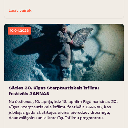
Lasīt vairāk
10.04.2026
Sācies 30. Rīgas Starptautiskais īsfilmu
festivāls 2ANNAS
No šodienas, 10. aprīļa, līdz 16. aprīlim Rīgā norisinās 30.
Rīgas Starptautiskais īsfilmu festivāls 2ANNAS, kas
jubilejas gadā skatītājus aicina pieredzēt drosmīgu,
daudzslāņainu un laikmetīgu īsfilmu programmu.