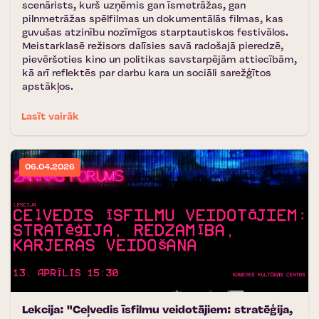
scenārists, kurš uzņēmis gan īsmetrāžas, gan
pilnmetrāžas spēlfilmas un dokumentālās filmas, kas
guvušas atzinību nozīmīgos starptautiskos festivālos.
Meistarklasē režisors dalīsies savā radošajā pieredzē,
pievēršoties kino un politikas savstarpējām attiecībām,
kā arī reflektēs par darbu kara un sociāli sarežģītos
apstākļos.
Lasīt vairāk
06.04.2026
Lekcija: "Ceļvedis īsfilmu veidotājiem: stratēģija,