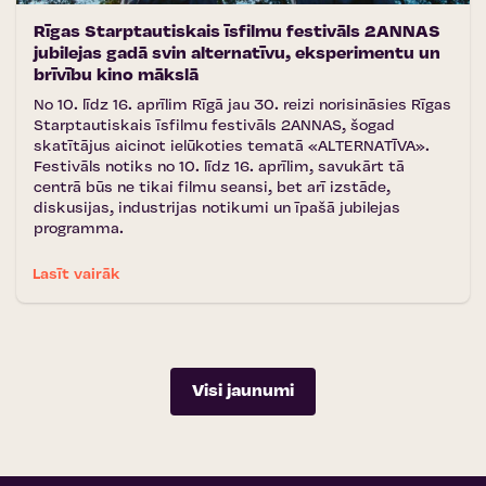
Rīgas Starptautiskais īsfilmu festivāls 2ANNAS
jubilejas gadā svin alternatīvu, eksperimentu un
brīvību kino mākslā
No 10. līdz 16. aprīlim Rīgā jau 30. reizi norisināsies Rīgas
Starptautiskais īsfilmu festivāls 2ANNAS, šogad
skatītājus aicinot ielūkoties tematā «ALTERNATĪVA».
Festivāls notiks no 10. līdz 16. aprīlim, savukārt tā
centrā būs ne tikai filmu seansi, bet arī izstāde,
diskusijas, industrijas notikumi un īpašā jubilejas
programma.
Lasīt vairāk
Visi jaunumi