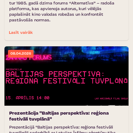
tur 1985. gadā dzima forums “Alternatīva” – radoša
platforma, kas apvienoja autorus, kuri vēlējās
paplašināt kino valodas robežas un konfrontēt
pastāvošās normas.
Lasīt vairāk
08.04.2026
Prezentācija ''Baltijas perspektīva: reģiona
festivāli tuvplānā''
Prezentācijā ''Baltijas perspektīva: reģiona festivāli