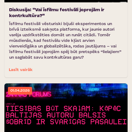
Diskusija: ''Vai īsfilmu festivāli joprojām ir
kontrkultūra?"
Īsfilmu festivāli vēsturiski bijuši eksperimentos un
brīvā izteiksmē sakņota platforma, kur jaunie autori
varēja uzdrīkstēties domāt un runāt citādi. Tomēr
mūsdienās, kad festivālu vide kļūst arvien
vienveidīgāka un globalizētāka, rodas jautājums – vai
īsfilmu festivāli joprojām spēj būt pretspēks “lielajiem”
un saglabāt savu kontrkultūras garu?
Lasīt vairāk
01.04.2026