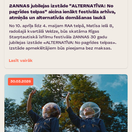
2ANNAS jubilejas izstāde "ALTERNATĪVA: No
pagrīdes telpas" aicina ienākt festivāla arhīva,
atmiņās un alternatīvās domāšanas laukā
No 10. aprīļa līdz 4. maijam RAA telpā, Matīsa ielā 8,
radošajā kvartālā Veldze, būs skatāma Rīgas
Starptautiskā īsfilmu festivāla 2ANNAS 30 gadu
jubilejas izstāde «ALTERNATĪVA: No pagrīdes telpas».
Izstāde apmeklētājiem būs pieejama bez maksas.
Lasīt vairāk
30.03.2026