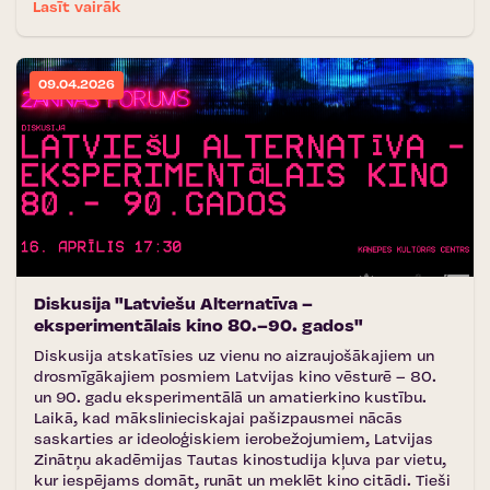
Lasīt vairāk
09.04.2026
Diskusija "Latviešu Alternatīva –
eksperimentālais kino 80.–90. gados"
Diskusija atskatīsies uz vienu no aizraujošākajiem un
drosmīgākajiem posmiem Latvijas kino vēsturē – 80.
un 90. gadu eksperimentālā un amatierkino kustību.
Laikā, kad mākslinieciskajai pašizpausmei nācās
saskarties ar ideoloģiskiem ierobežojumiem, Latvijas
Zinātņu akadēmijas Tautas kinostudija kļuva par vietu,
kur iespējams domāt, runāt un meklēt kino citādi. Tieši