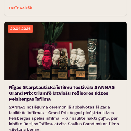
Lasīt vairāk
20.04.2026
Rīgas Starptautiskā īsfilmu festivāla 2ANNAS
Grand Prix triumfē latviešu režisores Ildzes
Felsbergas īsfilma
2ANNAS noslēguma ceremonijā apbalvotas šī gada
izcilākās īsfilmas - Grand Prix šogad piešķirta Ildzes
Felsbergas spēles īsfilmai «Kur saulīte nakti guļ?», par
labāko Baltijas īsfilmu atzīta Saulius Baradinskas filma
«Betona bērni».