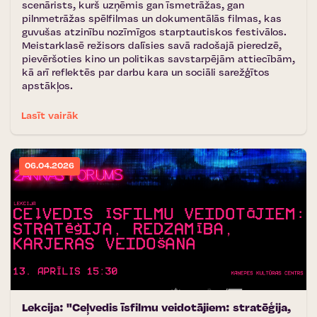
scenārists, kurš uzņēmis gan īsmetrāžas, gan
pilnmetrāžas spēlfilmas un dokumentālās filmas, kas
guvušas atzinību nozīmīgos starptautiskos festivālos.
Meistarklasē režisors dalīsies savā radošajā pieredzē,
pievēršoties kino un politikas savstarpējām attiecībām,
kā arī reflektēs par darbu kara un sociāli sarežģītos
apstākļos.
Lasīt vairāk
06.04.2026
Lekcija: "Ceļvedis īsfilmu veidotājiem: stratēģija,