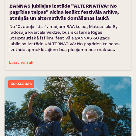
2ANNAS jubilejas izstāde "ALTERNATĪVA: No
pagrīdes telpas" aicina ienākt festivāla arhīva,
atmiņās un alternatīvās domāšanas laukā
No 10. aprīļa līdz 4. maijam RAA telpā, Matīsa ielā 8,
radošajā kvartālā Veldze, būs skatāma Rīgas
Starptautiskā īsfilmu festivāla 2ANNAS 30 gadu
jubilejas izstāde «ALTERNATĪVA: No pagrīdes telpas».
Izstāde apmeklētājiem būs pieejama bez maksas.
Lasīt vairāk
30.03.2026