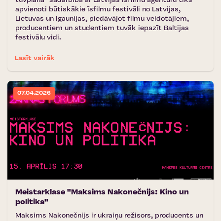
tuvplānā'' sadarbībā ar Latvijas Īsfilmu aģentūru tiks
apvienoti būtiskākie īsfilmu festivāli no Latvijas,
Lietuvas un Igaunijas, piedāvājot filmu veidotājiem,
producentiem un studentiem tuvāk iepazīt Baltijas
festivālu vidi.
Lasīt vairāk
07.04.2026
Meistarklase "Maksims Nakonečnijs: Kino un
politika"
Maksims Nakonečnijs ir ukraiņu režisors, producents un