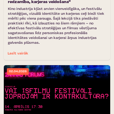
redzamība, karjeras veidošana"
Kino industrija kļūst arvien vienveidīgāka, un festivālu
stratēģijas, vizuālā identitāte un karjeras ceļi bieži tiek
mērīti pēc viena parauga. Šajā lekcijā tiks piedāvāti
praktiski rīki, kā izlauzties no šiem rāmjiem – no
efektīvas festivālu stratēģijas un filmas vēstījuma
sagatavošanas līdz personiskas profesionālās
identitātes veidošanai un karjerai ārpus industrijas
galvenās plūsmas.
Lasīt vairāk
02.04.2026