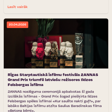
Lasīt vairāk
20.04.2026
Rīgas Starptautiskā īsfilmu festivāla 2ANNAS
Grand Prix triumfē latviešu režisores Ildzes
Felsbergas īsfilma
2ANNAS noslēguma ceremonijā apbalvotas šī gada
izcilākās īsfilmas - Grand Prix šogad piešķirta Ildzes
Felsbergas spēles īsfilmai «Kur saulīte nakti guļ?», par
labāko Baltijas īsfilmu atzīta Saulius Baradinskas filma
«Betona bērni».