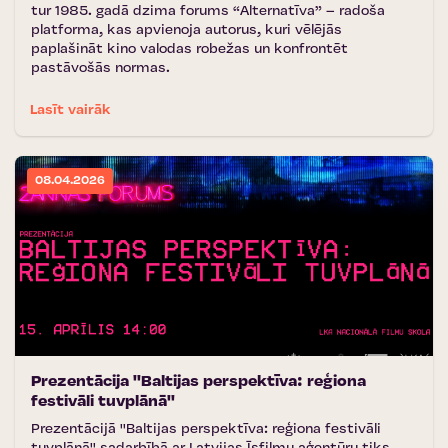
tur 1985. gadā dzima forums “Alternatīva” – radoša
platforma, kas apvienoja autorus, kuri vēlējās
paplašināt kino valodas robežas un konfrontēt
pastāvošās normas.
Lasīt vairāk
08.04.2026
Prezentācija ''Baltijas perspektīva: reģiona
festivāli tuvplānā''
Prezentācijā ''Baltijas perspektīva: reģiona festivāli