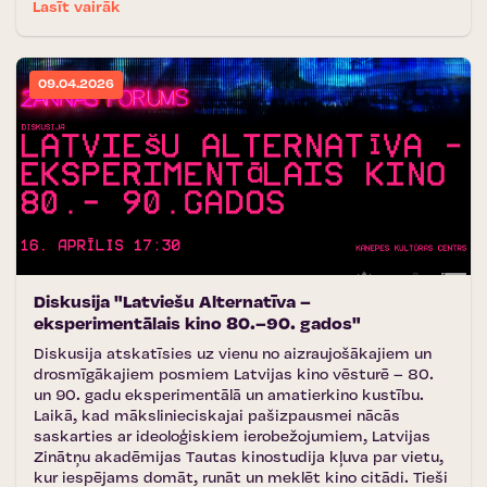
Lasīt vairāk
09.04.2026
Diskusija "Latviešu Alternatīva –
eksperimentālais kino 80.–90. gados"
Diskusija atskatīsies uz vienu no aizraujošākajiem un
drosmīgākajiem posmiem Latvijas kino vēsturē – 80.
un 90. gadu eksperimentālā un amatierkino kustību.
Laikā, kad mākslinieciskajai pašizpausmei nācās
saskarties ar ideoloģiskiem ierobežojumiem, Latvijas
Zinātņu akadēmijas Tautas kinostudija kļuva par vietu,
kur iespējams domāt, runāt un meklēt kino citādi. Tieši