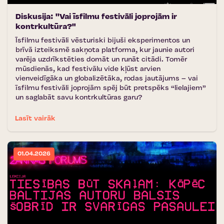
Diskusija: ''Vai īsfilmu festivāli joprojām ir
kontrkultūra?"
Īsfilmu festivāli vēsturiski bijuši eksperimentos un
brīvā izteiksmē sakņota platforma, kur jaunie autori
varēja uzdrīkstēties domāt un runāt citādi. Tomēr
mūsdienās, kad festivālu vide kļūst arvien
vienveidīgāka un globalizētāka, rodas jautājums – vai
īsfilmu festivāli joprojām spēj būt pretspēks “lielajiem”
un saglabāt savu kontrkultūras garu?
Lasīt vairāk
01.04.2026