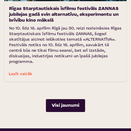
Rīgas Starptautiskais īsfilmu festivāls 2ANNAS
jubilejas gadā svin alternatīvu, eksperimentu un
brīvību kino mākslā
No 10. līdz 16. aprīlim Rīgā jau 30. reizi norisināsies Rīgas
Starptautiskais īsfilmu festivāls 2ANNAS, šogad
skatītājus aicinot ielūkoties tematā «ALTERNATĪVA».
Festivāls notiks no 10. līdz 16. aprīlim, savukārt tā
centrā būs ne tikai filmu seansi, bet arī izstāde,
diskusijas, industrijas notikumi un īpašā jubilejas
programma.
Lasīt vairāk
Visi jaunumi