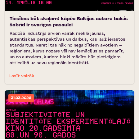
Tiesības būt skaļam: kāpēc Baltijas autoru balsis
šobrīd ir svarīgas pasaulei
Radošā industrija arvien vairāk meklē jaunas,
autentiskas perspektīvas un darbus, kas lauž ierastos
standartus. Nereti tas nāk no negaidītiem avotiem –
reģioniem, kurus nozare vēl nav iemācījusies pamanīt,
un no autoriem, kuriem bieži mācīts būt pieticīgiem
attiecībā uz savu reģionālo identitāti.
Lasīt vairāk
31.03.2026