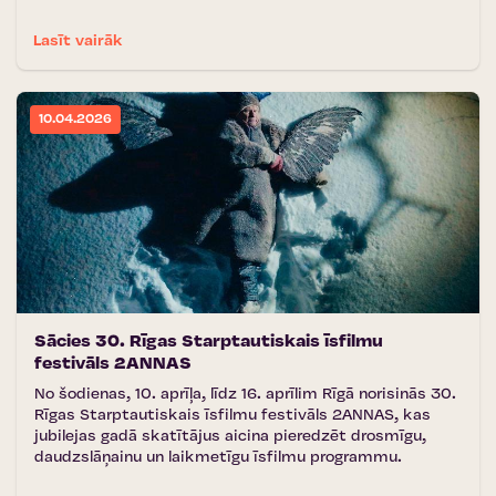
Lasīt vairāk
10.04.2026
Sācies 30. Rīgas Starptautiskais īsfilmu
festivāls 2ANNAS
No šodienas, 10. aprīļa, līdz 16. aprīlim Rīgā norisinās 30.
Rīgas Starptautiskais īsfilmu festivāls 2ANNAS, kas
jubilejas gadā skatītājus aicina pieredzēt drosmīgu,
daudzslāņainu un laikmetīgu īsfilmu programmu.