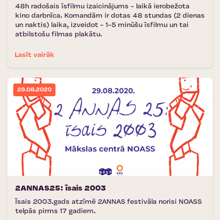
48h radošais īsfilmu izaicinājums - laikā ierobežota
kino darbnīca. Komandām ir dotas 48 stundas (2 dienas
un naktis) laika, izveidot - 1-5 minūšu īsfilmu un tai
atbilstošu filmas plakātu.
Lasīt vairāk
29.08.2020
2ANNAS25: īsais 2003
Īsais 2003.gads atzīmē 2ANNAS festivāla norisi NOASS
telpās pirms 17 gadiem.