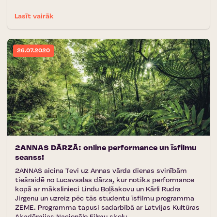
Lasīt vairāk
26.07.2020
2ANNAS DĀRZĀ: online performance un īsfilmu
seanss!
2ANNAS aicina Tevi uz Annas vārda dienas svinībām
tiešraidē no Lucavsalas dārza, kur notiks performance
kopā ar mākslinieci Lindu Boļšakovu un Kārli Rudra
Jirgenu un uzreiz pēc tās studentu īsfilmu programma
ZEME. Programma tapusi sadarbībā ar Latvijas Kultūras