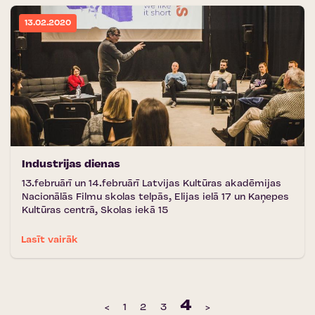
13.02.2020
Industrijas dienas
13.februārī un 14.februārī Latvijas Kultūras akadēmijas
Nacionālās Filmu skolas telpās, Elijas ielā 17 un Kaņepes
Kultūras centrā, Skolas iekā 15
Lasīt vairāk
4
‹
1
2
3
›