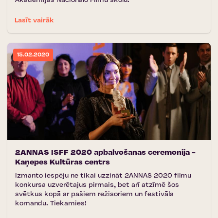
Akadēmijas Nacionālo Filmu skolu.
Lasīt vairāk
15.02.2020
2ANNAS ISFF 2020 apbalvošanas ceremonija -
Kaņepes Kultūras centrs
Izmanto iespēju ne tikai uzzināt 2ANNAS 2020 filmu
konkursa uzverētajus pirmais, bet arī atzīmē šos
svētkus kopā ar pašiem režisoriem un festivāla
komandu. Tiekamies!