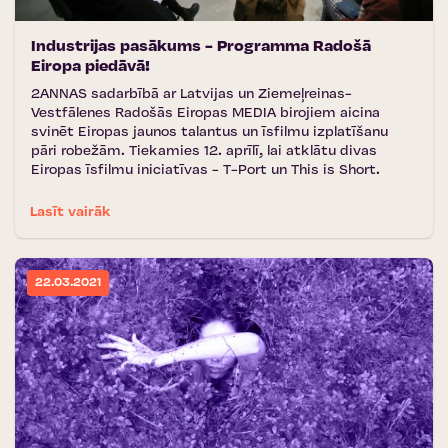
Industrijas pasākums - Programma Radošā
Eiropa piedāvā!
2ANNAS sadarbībā ar Latvijas un Ziemeļreinas-
Vestfālenes Radošās Eiropas MEDIA birojiem aicina
svinēt Eiropas jaunos talantus un īsfilmu izplatīšanu
pāri robežām. Tiekamies 12. aprīlī, lai atklātu divas
Eiropas īsfilmu iniciatīvas - T-Port un This is Short.
Lasīt vairāk
22.03.2021