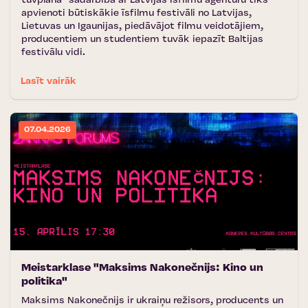
tuvplānā'' sadarbībā ar Latvijas Īsfilmu aģentūru tiks
apvienoti būtiskākie īsfilmu festivāli no Latvijas,
Lietuvas un Igaunijas, piedāvājot filmu veidotājiem,
producentiem un studentiem tuvāk iepazīt Baltijas
festivālu vidi.
Lasīt vairāk
07.04.2026
Meistarklase "Maksims Nakonečnijs: Kino un
politika"
Maksims Nakonečnijs ir ukraiņu režisors, producents un