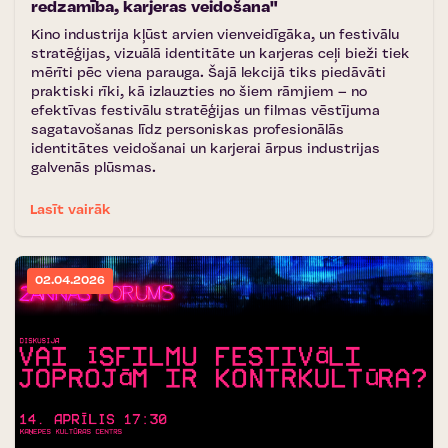
redzamība, karjeras veidošana"
Kino industrija kļūst arvien vienveidīgāka, un festivālu
stratēģijas, vizuālā identitāte un karjeras ceļi bieži tiek
mērīti pēc viena parauga. Šajā lekcijā tiks piedāvāti
praktiski rīki, kā izlauzties no šiem rāmjiem – no
efektīvas festivālu stratēģijas un filmas vēstījuma
sagatavošanas līdz personiskas profesionālās
identitātes veidošanai un karjerai ārpus industrijas
galvenās plūsmas.
Lasīt vairāk
02.04.2026