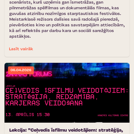
scenārists, kurš uzņēmis gan īsmetrāžas, gan
pilnmetrāžas spēlfilmas un dokumentālās filmas, kas
guvušas atzinību nozīmīgos starptautiskos festivālos.
Meistarklasē režisors dalīsies savā radošajā pieredzē,
pievēršoties kino un politikas savstarpējām attiecībām,
kā arī reflektēs par darbu kara un sociāli sarežģītos
apstākļos.
Lasīt vairāk
06.04.2026
Lekcija: "Ceļvedis īsfilmu veidotājiem: stratēģija,