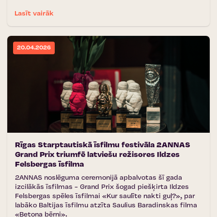
Lasīt vairāk
20.04.2026
Rīgas Starptautiskā īsfilmu festivāla 2ANNAS
Grand Prix triumfē latviešu režisores Ildzes
Felsbergas īsfilma
2ANNAS noslēguma ceremonijā apbalvotas šī gada
izcilākās īsfilmas - Grand Prix šogad piešķirta Ildzes
Felsbergas spēles īsfilmai «Kur saulīte nakti guļ?», par
labāko Baltijas īsfilmu atzīta Saulius Baradinskas filma
«Betona bērni».