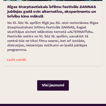
Rīgas Starptautiskais īsfilmu festivāls 2ANNAS
jubilejas gadā svin alternatīvu, eksperimentu un
brīvību kino mākslā
No 10. līdz 16. aprīlim Rīgā jau 30. reizi norisināsies Rīgas
Starptautiskais īsfilmu festivāls 2ANNAS, šogad
skatītājus aicinot ielūkoties tematā «ALTERNATĪVA».
Festivāls notiks no 10. līdz 16. aprīlim, savukārt tā
centrā būs ne tikai filmu seansi, bet arī izstāde,
diskusijas, industrijas notikumi un īpašā jubilejas
programma.
Lasīt vairāk
Visi jaunumi