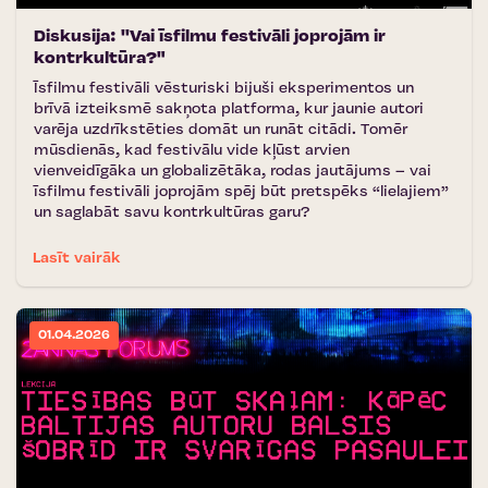
Diskusija: ''Vai īsfilmu festivāli joprojām ir
kontrkultūra?"
Īsfilmu festivāli vēsturiski bijuši eksperimentos un
brīvā izteiksmē sakņota platforma, kur jaunie autori
varēja uzdrīkstēties domāt un runāt citādi. Tomēr
mūsdienās, kad festivālu vide kļūst arvien
vienveidīgāka un globalizētāka, rodas jautājums – vai
īsfilmu festivāli joprojām spēj būt pretspēks “lielajiem”
un saglabāt savu kontrkultūras garu?
Lasīt vairāk
01.04.2026