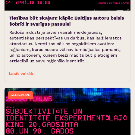
Tiesības būt skaļam: kāpēc Baltijas autoru balsis
šobrīd ir svarīgas pasaulei
Radošā industrija arvien vairāk meklē jaunas,
autentiskas perspektīvas un darbus, kas lauž ierastos
standartus. Nereti tas nāk no negaidītiem avotiem –
reģioniem, kurus nozare vēl nav iemācījusies pamanīt,
un no autoriem, kuriem bieži mācīts būt pieticīgiem
attiecībā uz savu reģionālo identitāti.
Lasīt vairāk
31.03.2026