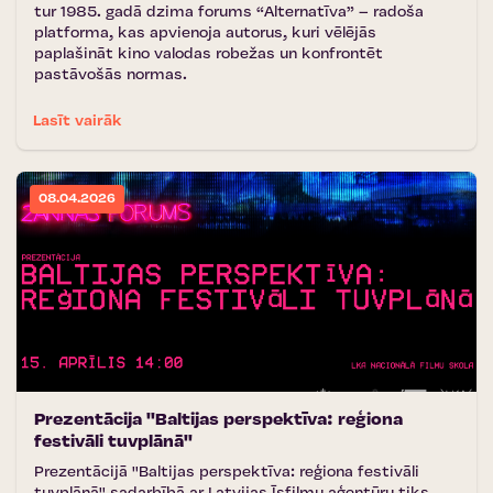
tur 1985. gadā dzima forums “Alternatīva” – radoša
platforma, kas apvienoja autorus, kuri vēlējās
paplašināt kino valodas robežas un konfrontēt
pastāvošās normas.
Lasīt vairāk
08.04.2026
Prezentācija ''Baltijas perspektīva: reģiona
festivāli tuvplānā''
Prezentācijā ''Baltijas perspektīva: reģiona festivāli