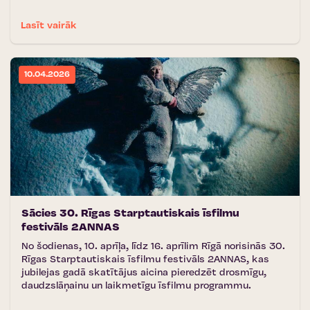
Lasīt vairāk
10.04.2026
Sācies 30. Rīgas Starptautiskais īsfilmu
festivāls 2ANNAS
No šodienas, 10. aprīļa, līdz 16. aprīlim Rīgā norisinās 30.
Rīgas Starptautiskais īsfilmu festivāls 2ANNAS, kas
jubilejas gadā skatītājus aicina pieredzēt drosmīgu,
daudzslāņainu un laikmetīgu īsfilmu programmu.