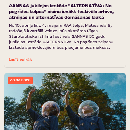
2ANNAS jubilejas izstāde "ALTERNATĪVA: No
pagrīdes telpas" aicina ienākt festivāla arhīva,
atmiņās un alternatīvās domāšanas laukā
No 10. aprīļa līdz 4. maijam RAA telpā, Matīsa ielā 8,
radošajā kvartālā Veldze, būs skatāma Rīgas
Starptautiskā īsfilmu festivāla 2ANNAS 30 gadu
jubilejas izstāde «ALTERNATĪVA: No pagrīdes telpas».
Izstāde apmeklētājiem būs pieejama bez maksas.
Lasīt vairāk
30.03.2026