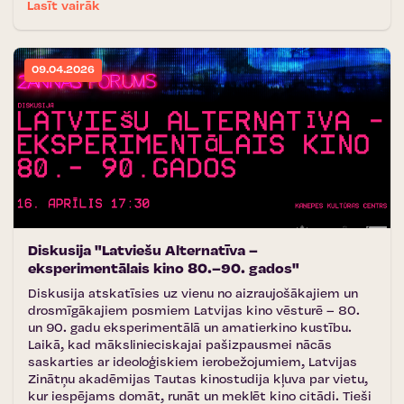
Lasīt vairāk
09.04.2026
Diskusija "Latviešu Alternatīva –
eksperimentālais kino 80.–90. gados"
Diskusija atskatīsies uz vienu no aizraujošākajiem un
drosmīgākajiem posmiem Latvijas kino vēsturē – 80.
un 90. gadu eksperimentālā un amatierkino kustību.
Laikā, kad mākslinieciskajai pašizpausmei nācās
saskarties ar ideoloģiskiem ierobežojumiem, Latvijas
Zinātņu akadēmijas Tautas kinostudija kļuva par vietu,
kur iespējams domāt, runāt un meklēt kino citādi. Tieši