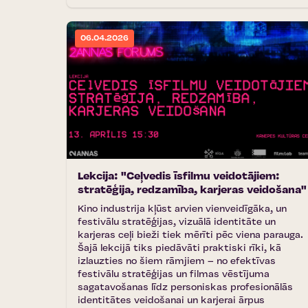
06.04.2026
Lekcija: "Ceļvedis īsfilmu veidotājiem:
stratēģija, redzamība, karjeras veidošana"
Kino industrija kļūst arvien vienveidīgāka, un
festivālu stratēģijas, vizuālā identitāte un
karjeras ceļi bieži tiek mērīti pēc viena parauga.
Šajā lekcijā tiks piedāvāti praktiski rīki, kā
izlauzties no šiem rāmjiem – no efektīvas
festivālu stratēģijas un filmas vēstījuma
sagatavošanas līdz personiskas profesionālās
identitātes veidošanai un karjerai ārpus