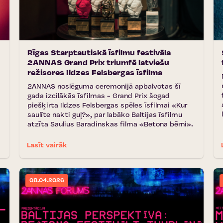
Rīgas Starptautiskā īsfilmu festivāla
2ANNAS Grand Prix triumfē latviešu
režisores Ildzes Felsbergas īsfilma
2ANNAS noslēguma ceremonijā apbalvotas šī
gada izcilākās īsfilmas - Grand Prix šogad
piešķirta Ildzes Felsbergas spēles īsfilmai «Kur
saulīte nakti guļ?», par labāko Baltijas īsfilmu
atzīta Saulius Baradinskas filma «Betona bērni».
Lasīt vairāk
08.04.2026