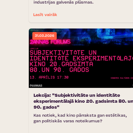
industrijas galvenās plūsmas.
Lasīt vairāk
31.03.2026
Lekcija: "Subjektivitāte un identitāte
eksperimentālajā kino 20. gadsimta 80. u
90. gados"
Kas notiek, kad kino pārraksta gan estētikas,
gan politiskās varas noteikumus?