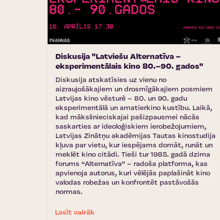
Diskusija "Latviešu Alternatīva –
eksperimentālais kino 80.–90. gados"
Diskusija atskatīsies uz vienu no
aizraujošākajiem un drosmīgākajiem posmiem
Latvijas kino vēsturē – 80. un 90. gadu
eksperimentālā un amatierkino kustību. Laikā,
kad mākslinieciskajai pašizpausmei nācās
saskarties ar ideoloģiskiem ierobežojumiem,
Latvijas Zinātņu akadēmijas Tautas kinostudija
kļuva par vietu, kur iespējams domāt, runāt un
meklēt kino citādi. Tieši tur 1985. gadā dzima
forums “Alternatīva” – radoša platforma, kas
apvienoja autorus, kuri vēlējās paplašināt kino
valodas robežas un konfrontēt pastāvošās
normas.
Lasīt vairāk