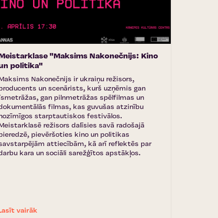
Meistarklase "Maksims Nakonečnijs: Kino
un politika"
Maksims Nakonečnijs ir ukraiņu režisors,
producents un scenārists, kurš uzņēmis gan
īsmetrāžas, gan pilnmetrāžas spēlfilmas un
dokumentālās filmas, kas guvušas atzinību
nozīmīgos starptautiskos festivālos.
Meistarklasē režisors dalīsies savā radošajā
pieredzē, pievēršoties kino un politikas
savstarpējām attiecībām, kā arī reflektēs par
darbu kara un sociāli sarežģītos apstākļos.
Lasīt vairāk