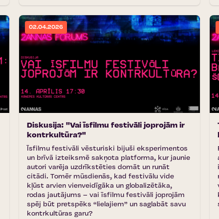
02.04.2026
Diskusija: ''Vai īsfilmu festivāli joprojām ir
kontrkultūra?"
Īsfilmu festivāli vēsturiski bijuši eksperimentos
un brīvā izteiksmē sakņota platforma, kur jaunie
autori varēja uzdrīkstēties domāt un runāt
citādi. Tomēr mūsdienās, kad festivālu vide
kļūst arvien vienveidīgāka un globalizētāka,
rodas jautājums – vai īsfilmu festivāli joprojām
spēj būt pretspēks “lielajiem” un saglabāt savu
kontrkultūras garu?