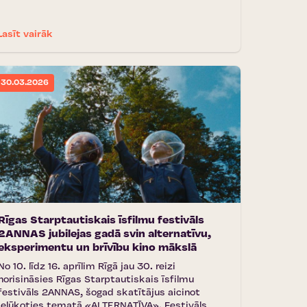
Lasīt vairāk
30.03.2026
Rīgas Starptautiskais īsfilmu festivāls
2ANNAS jubilejas gadā svin alternatīvu,
eksperimentu un brīvību kino mākslā
No 10. līdz 16. aprīlim Rīgā jau 30. reizi
norisināsies Rīgas Starptautiskais īsfilmu
festivāls 2ANNAS, šogad skatītājus aicinot
ielūkoties tematā «ALTERNATĪVA». Festivāls