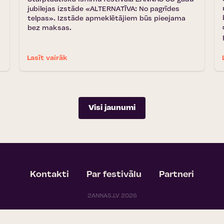
jubilejas izstāde «ALTERNATĪVA: No pagrīdes
telpas». Izstāde apmeklētājiem būs pieejama
bez maksas.
Lasīt vairāk
Visi jaunumi
Kontakti
Par festivālu
Partneri
2ANNAS.LV 2026