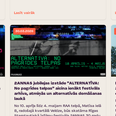
Lasīt vairāk
30.03.2026
2ANNAS jubilejas izstāde "ALTERNATĪVA:
n
No pagrīdes telpas" aicina ienākt festivāla
arhīva, atmiņās un alternatīvās domāšanas
laukā
No 10. aprīļa līdz 4. maijam RAA telpā, Matīsa ielā
8, radošajā kvartālā Veldze, būs skatāma Rīgas
Starptautiskā īsfilmu festivāla 2ANNAS 30 gadu