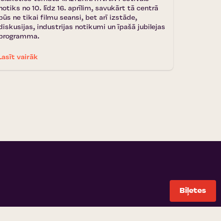
notiks no 10. līdz 16. aprīlim, savukārt tā centrā
būs ne tikai filmu seansi, bet arī izstāde,
diskusijas, industrijas notikumi un īpašā jubilejas
programma.
Lasīt vairāk