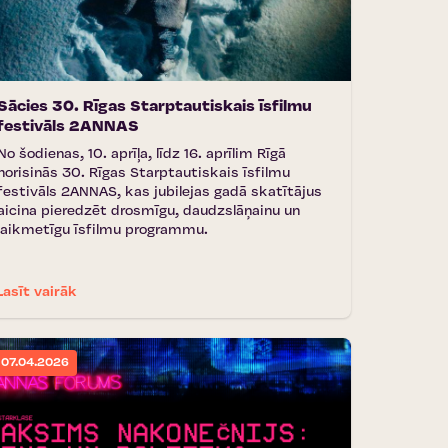
Sācies 30. Rīgas Starptautiskais īsfilmu
festivāls 2ANNAS
No šodienas, 10. aprīļa, līdz 16. aprīlim Rīgā
norisinās 30. Rīgas Starptautiskais īsfilmu
festivāls 2ANNAS, kas jubilejas gadā skatītājus
aicina pieredzēt drosmīgu, daudzslāņainu un
laikmetīgu īsfilmu programmu.
Lasīt vairāk
07.04.2026