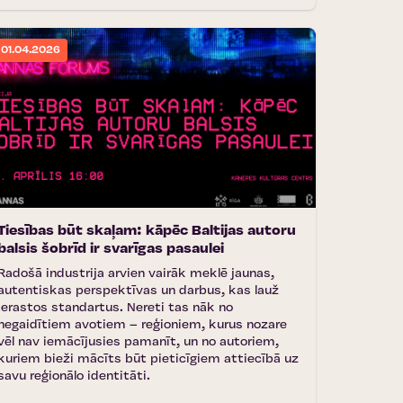
01.04.2026
Tiesības būt skaļam: kāpēc Baltijas autoru
balsis šobrīd ir svarīgas pasaulei
Radošā industrija arvien vairāk meklē jaunas,
autentiskas perspektīvas un darbus, kas lauž
ierastos standartus. Nereti tas nāk no
negaidītiem avotiem – reģioniem, kurus nozare
vēl nav iemācījusies pamanīt, un no autoriem,
kuriem bieži mācīts būt pieticīgiem attiecībā uz
savu reģionālo identitāti.