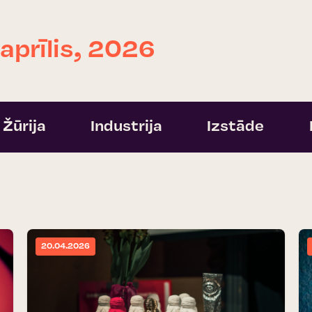
 aprīlis, 2026
Žūrija
Industrija
Izstāde
20.04.2026