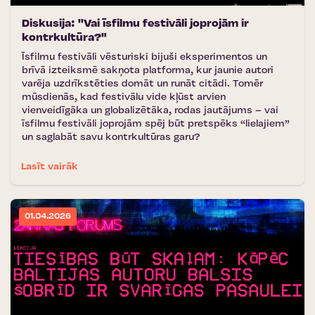
Diskusija: ''Vai īsfilmu festivāli joprojām ir
kontrkultūra?"
Īsfilmu festivāli vēsturiski bijuši eksperimentos un
brīvā izteiksmē sakņota platforma, kur jaunie autori
varēja uzdrīkstēties domāt un runāt citādi. Tomēr
mūsdienās, kad festivālu vide kļūst arvien
vienveidīgāka un globalizētāka, rodas jautājums – vai
īsfilmu festivāli joprojām spēj būt pretspēks “lielajiem”
un saglabāt savu kontrkultūras garu?
Lasīt vairāk
01.04.2026