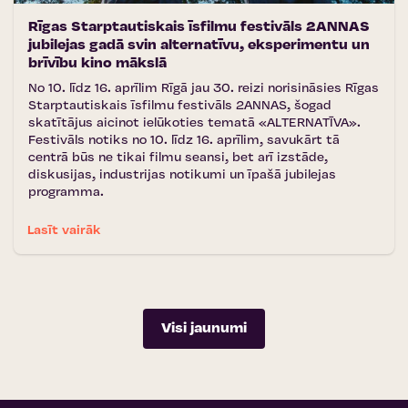
Rīgas Starptautiskais īsfilmu festivāls 2ANNAS
jubilejas gadā svin alternatīvu, eksperimentu un
brīvību kino mākslā
No 10. līdz 16. aprīlim Rīgā jau 30. reizi norisināsies Rīgas
Starptautiskais īsfilmu festivāls 2ANNAS, šogad
skatītājus aicinot ielūkoties tematā «ALTERNATĪVA».
Festivāls notiks no 10. līdz 16. aprīlim, savukārt tā
centrā būs ne tikai filmu seansi, bet arī izstāde,
diskusijas, industrijas notikumi un īpašā jubilejas
programma.
Lasīt vairāk
Visi jaunumi