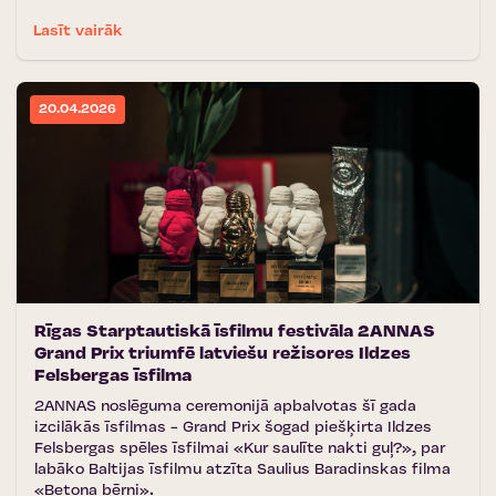
Lasīt vairāk
20.04.2026
Rīgas Starptautiskā īsfilmu festivāla 2ANNAS
Grand Prix triumfē latviešu režisores Ildzes
Felsbergas īsfilma
2ANNAS noslēguma ceremonijā apbalvotas šī gada
izcilākās īsfilmas - Grand Prix šogad piešķirta Ildzes
Felsbergas spēles īsfilmai «Kur saulīte nakti guļ?», par
labāko Baltijas īsfilmu atzīta Saulius Baradinskas filma
«Betona bērni».