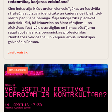
redzamība, karjeras veidošana"
Kino industrija kļūst arvien vienveidīgāka, un festivālu
stratēģijas, vizuālā identitāte un karjeras ceļi bieži tiek
mērīti pēc viena parauga. Šajā lekcijā tiks piedāvāti
praktiski rīki, kā izlauzties no šiem rāmjiem – no
efektīvas festivālu stratēģijas un filmas vēstījuma
sagatavošanas līdz personiskas profesionālās
identitātes veidošanai un karjerai ārpus industrijas
galvenās plūsmas.
Lasīt vairāk
02.04.2026