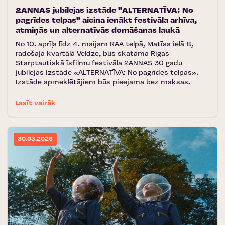
2ANNAS jubilejas izstāde "ALTERNATĪVA: No
pagrīdes telpas" aicina ienākt festivāla arhīva,
atmiņās un alternatīvās domāšanas laukā
No 10. aprīļa līdz 4. maijam RAA telpā, Matīsa ielā 8,
radošajā kvartālā Veldze, būs skatāma Rīgas
Starptautiskā īsfilmu festivāla 2ANNAS 30 gadu
jubilejas izstāde «ALTERNATĪVA: No pagrīdes telpas».
Izstāde apmeklētājiem būs pieejama bez maksas.
Lasīt vairāk
30.03.2026