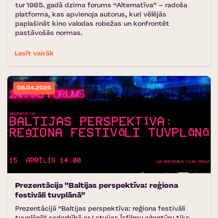
tur 1985. gadā dzima forums “Alternatīva” – radoša
platforma, kas apvienoja autorus, kuri vēlējās
paplašināt kino valodas robežas un konfrontēt
pastāvošās normas.
Lasīt vairāk
08.04.2026
Prezentācija ''Baltijas perspektīva: reģiona
festivāli tuvplānā''
Prezentācijā ''Baltijas perspektīva: reģiona festivāli