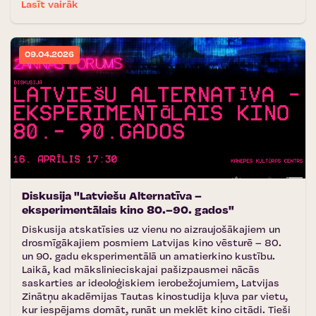
Lasīt vairāk
09.04.2026
Diskusija "Latviešu Alternatīva –
eksperimentālais kino 80.–90. gados"
Diskusija atskatīsies uz vienu no aizraujošākajiem un
drosmīgākajiem posmiem Latvijas kino vēsturē – 80.
un 90. gadu eksperimentālā un amatierkino kustību.
Laikā, kad mākslinieciskajai pašizpausmei nācās
saskarties ar ideoloģiskiem ierobežojumiem, Latvijas
Zinātņu akadēmijas Tautas kinostudija kļuva par vietu,
kur iespējams domāt, runāt un meklēt kino citādi. Tieši