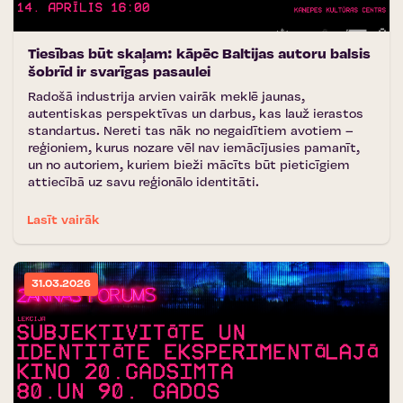
Tiesības būt skaļam: kāpēc Baltijas autoru balsis
šobrīd ir svarīgas pasaulei
Radošā industrija arvien vairāk meklē jaunas,
autentiskas perspektīvas un darbus, kas lauž ierastos
standartus. Nereti tas nāk no negaidītiem avotiem –
reģioniem, kurus nozare vēl nav iemācījusies pamanīt,
un no autoriem, kuriem bieži mācīts būt pieticīgiem
attiecībā uz savu reģionālo identitāti.
Lasīt vairāk
31.03.2026