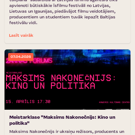
tuvplānā'' sadarbībā ar Latvijas Īsfilmu aģentūru tiks
apvienoti būtiskākie īsfilmu festivāli no Latvijas,
Lietuvas un Igaunijas, piedāvājot filmu veidotājiem,
producentiem un studentiem tuvāk iepazīt Baltijas
festivālu vidi.
Lasīt vairāk
07.04.2026
Meistarklase "Maksims Nakonečnijs: Kino un
politika"
Maksims Nakonečnijs ir ukraiņu režisors, producents un