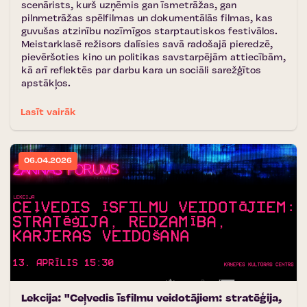
scenārists, kurš uzņēmis gan īsmetrāžas, gan
pilnmetrāžas spēlfilmas un dokumentālās filmas, kas
guvušas atzinību nozīmīgos starptautiskos festivālos.
Meistarklasē režisors dalīsies savā radošajā pieredzē,
pievēršoties kino un politikas savstarpējām attiecībām,
kā arī reflektēs par darbu kara un sociāli sarežģītos
apstākļos.
Lasīt vairāk
06.04.2026
Lekcija: "Ceļvedis īsfilmu veidotājiem: stratēģija,