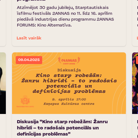
Atzīmējot 30 gadu jubileju, Starptautiskais
īsfilmu festivāls 2ANNAS no 11. līdz 16. aprīlim
piedāvā industrijas dienu programmu 2ANNAS
FORUMS: Kino Alternatīva.
Lasīt vairāk
09.04.2025
Diskusija "Kino starp robežām: Žanru
hibrīdi – to radošais potenciāls un
definīcijas problēmas"