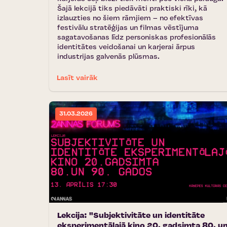
Šajā lekcijā tiks piedāvāti praktiski rīki, kā
izlauzties no šiem rāmjiem – no efektīvas
festivālu stratēģijas un filmas vēstījuma
sagatavošanas līdz personiskas profesionālās
identitātes veidošanai un karjerai ārpus
industrijas galvenās plūsmas.
Lasīt vairāk
31.03.2026
Lekcija: "Subjektivitāte un identitāte
eksperimentālajā kino 20. gadsimta 80. u