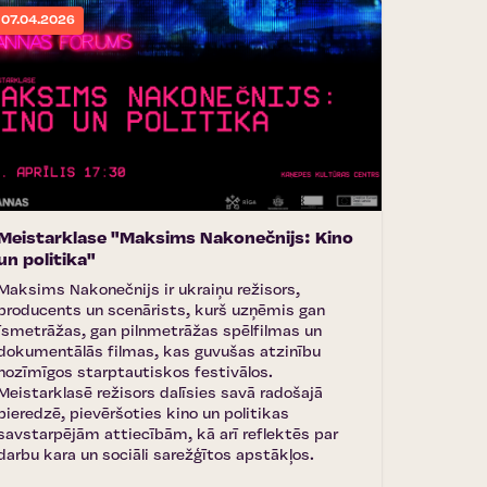
07.04.2026
Meistarklase "Maksims Nakonečnijs: Kino
un politika"
Maksims Nakonečnijs ir ukraiņu režisors,
producents un scenārists, kurš uzņēmis gan
īsmetrāžas, gan pilnmetrāžas spēlfilmas un
dokumentālās filmas, kas guvušas atzinību
nozīmīgos starptautiskos festivālos.
Meistarklasē režisors dalīsies savā radošajā
pieredzē, pievēršoties kino un politikas
savstarpējām attiecībām, kā arī reflektēs par
darbu kara un sociāli sarežģītos apstākļos.