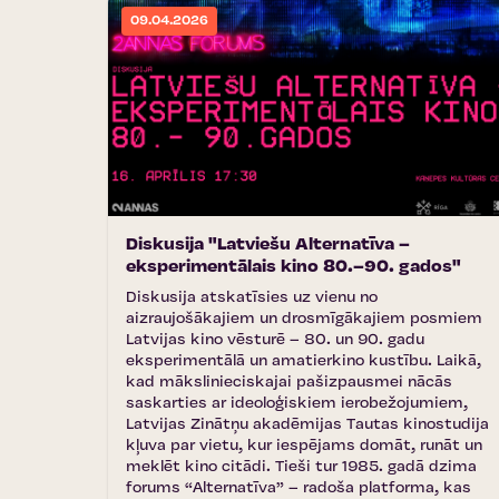
09.04.2026
Diskusija "Latviešu Alternatīva –
eksperimentālais kino 80.–90. gados"
Diskusija atskatīsies uz vienu no
aizraujošākajiem un drosmīgākajiem posmiem
Latvijas kino vēsturē – 80. un 90. gadu
eksperimentālā un amatierkino kustību. Laikā,
kad mākslinieciskajai pašizpausmei nācās
saskarties ar ideoloģiskiem ierobežojumiem,
Latvijas Zinātņu akadēmijas Tautas kinostudija
kļuva par vietu, kur iespējams domāt, runāt un
meklēt kino citādi. Tieši tur 1985. gadā dzima
forums “Alternatīva” – radoša platforma, kas