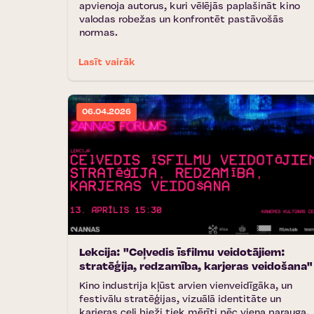
apvienoja autorus, kuri vēlējās paplašināt kino
valodas robežas un konfrontēt pastāvošās
normas.
Lasīt vairāk
06.04.2026
Lekcija: "Ceļvedis īsfilmu veidotājiem:
stratēģija, redzamība, karjeras veidošana"
Kino industrija kļūst arvien vienveidīgāka, un
festivālu stratēģijas, vizuālā identitāte un
karjeras ceļi bieži tiek mērīti pēc viena parauga.