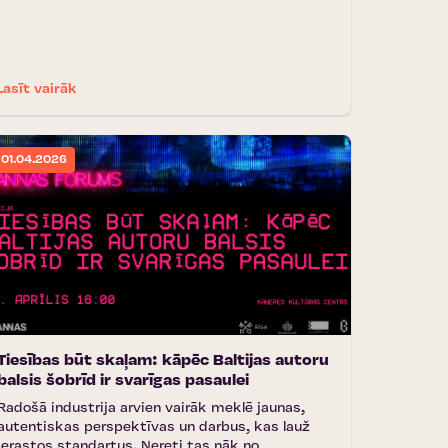
Lasīt vairāk
01.04.2026
Tiesības būt skaļam: kāpēc Baltijas autoru
balsis šobrīd ir svarīgas pasaulei
Radošā industrija arvien vairāk meklē jaunas,
autentiskas perspektīvas un darbus, kas lauž
ierastos standartus. Nereti tas nāk no