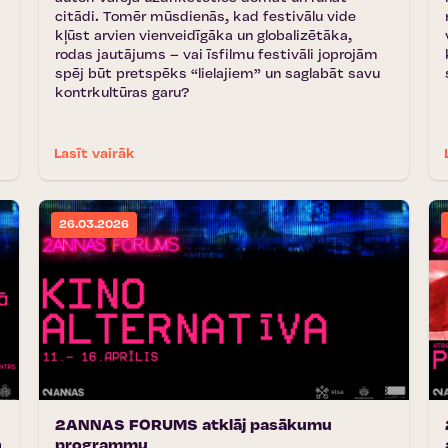
citādi. Tomēr mūsdienās, kad festivālu vide
kļūst arvien vienveidīgāka un globalizētāka,
rodas jautājums – vai īsfilmu festivāli joprojām
spēj būt pretspēks “lielajiem” un saglabāt savu
kontrkultūras garu?
Lasīt vairāk
26.03.2026
2ANNAS FORUMS atklāj pasākumu
n
programmu