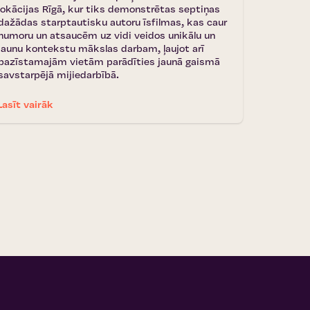
lokācijas Rīgā, kur tiks demonstrētas septiņas
dažādas starptautisku autoru īsfilmas, kas caur
humoru un atsaucēm uz vidi veidos unikālu un
jaunu kontekstu mākslas darbam, ļaujot arī
pazīstamajām vietām parādīties jaunā gaismā
savstarpējā mijiedarbībā.
Lasīt vairāk