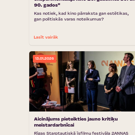
90. gados"
Kas notiek, kad kino pārraksta gan estētikas,
gan politiskās varas noteikumus?
Lasīt vairāk
13.01.2026
Aicinājums pieteikties jauno kritiķu
meistardarbnīcai
Rīgas Starptautiskā īsfilmu festivāla 2ANNAS