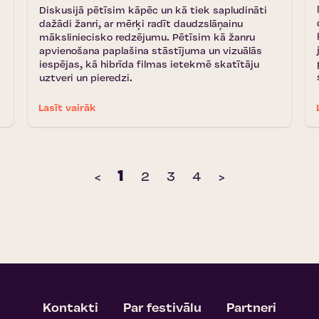
Diskusijā pētīsim kāpēc un kā tiek sapludināti
dažādi žanri, ar mērķi radīt daudzslāņainu
māksliniecisko redzējumu. Pētīsim kā žanru
apvienošana paplašina stāstījuma un vizuālās
iespējas, kā hibrīda filmas ietekmē skatītāju
uztveri un pieredzi.
Lasīt vairāk
1
‹
2
3
4
›
Kontakti
Par festivālu
Partneri