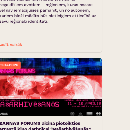
negaidītiem avotiem – reģioniem, kurus nozare
vēl nav iemācījusies pamanīt, un no autoriem,
kuriem bieži mācīts būt pieticīgiem attiecībā uz
savu reģionālo identitāti.
Lasīt vairāk
11.03.2026
2ANNAS FORUMS aicina pieteikties
atrastā kino darbnīcai “Pašarhivēšanās”