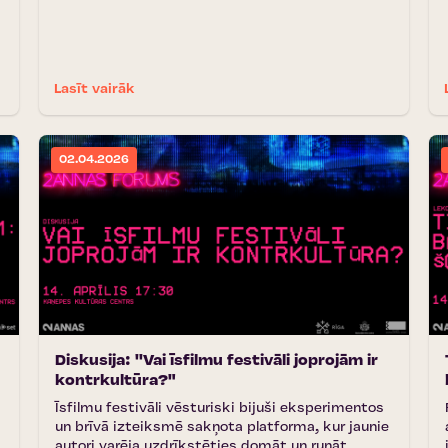
Lasīt vairāk
02.04.2026
Diskusija: ''Vai īsfilmu festivāli joprojām ir
kontrkultūra?"
Īsfilmu festivāli vēsturiski bijuši eksperimentos
un brīvā izteiksmē sakņota platforma, kur jaunie
autori varēja uzdrīkstēties domāt un runāt