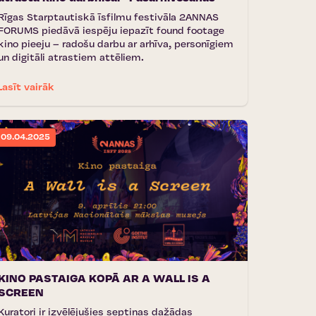
Rīgas Starptautiskā īsfilmu festivāla 2ANNAS
FORUMS piedāvā iespēju iepazīt found footage
kino pieeju – radošu darbu ar arhīva, personīgiem
un digitāli atrastiem attēliem.
Lasīt vairāk
09.04.2025
KINO PASTAIGA KOPĀ AR A WALL IS A
SCREEN
Kuratori ir izvēlējušies septiņas dažādas