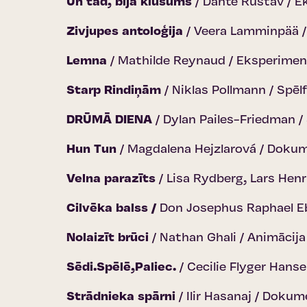
Un tad, bija klusums
/ Dante Rustav / E
Zivjupes antoloģija
/ Veera Lamminpää /
Lemna
/ Mathilde Reynaud / Eksperiment
Starp Rindiņām
/ Niklas Pollmann / Spēlf
DRŪMĀ DIENA
/ Dylan Pailes-Friedman /
Hun Tun
/ Magdalena Hejzlarová / Dokum
Velna parazīts
/ Lisa Rydberg, Lars Henr
Cilvēka balss /
Don Josephus Raphael Ebl
Nolaizīt brūci
/ Nathan Ghali / Animācija
Sēdi.Spēlē,Paliec.
/ Cecilie Flyger Hans
Strādnieka spārni
/ Ilir Hasanaj / Doku