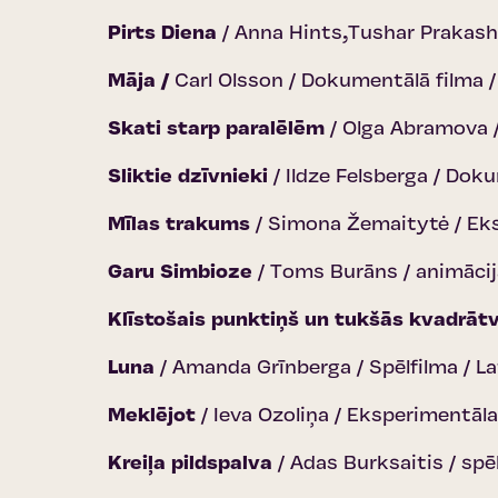
Pirts Diena
/ Anna Hints,Tushar Prakash 
Māja /
Carl Olsson / Dokumentālā filma /
Skati starp paralēlēm
/ Olga Abramova /
Sliktie dzīvnieki
/ Ildze Felsberga / Dok
Mīlas trakums
/ Simona Žemaitytė / Ek
Garu Simbioze
/ Toms Burāns / animācij
Klīstošais punktiņš un tukšās kvadrāt
Luna
/ Amanda Grīnberga / Spēlfilma / La
Meklējot
/ Ieva Ozoliņa / Eksperimentāla
Kreiļa pildspalva
/ Adas Burksaitis / spē