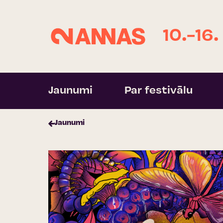
10.-16.
Jaunumi
Par festivālu
Jaunumi