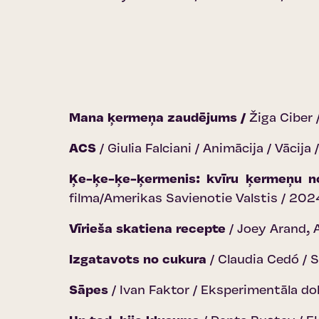
Mana ķermeņa zaudējums /
Žiga Ciber 
ACS
/ Giulia Falciani / Animācija / Vācija
Ķe-ķe-ķe-ķermenis: kvīru ķermeņu n
filma/Amerikas Savienotie Valstis / 202
Vīrieša skatiena recepte
/ Joey Arand, 
Izgatavots no cukura
/ Claudia Cedó / 
Sāpes
/ Ivan Faktor / Eksperimentāla d