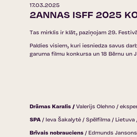
17.03.2025
2ANNAS ISFF 2025 K
Tas mirklis ir klāt, paziņojam 29. Festivā
Paldies visiem, kuri iesniedza savus dar
garuma filmu konkursa un 18 Bērnu un Ja
Drāmas Karalis /
Valerijs Olehno / ekspe
SPA
/ Ieva Šakalytė / Spēlfilma / Lietuv
Brīvais nobrauciens
/ Edmunds Jansons /