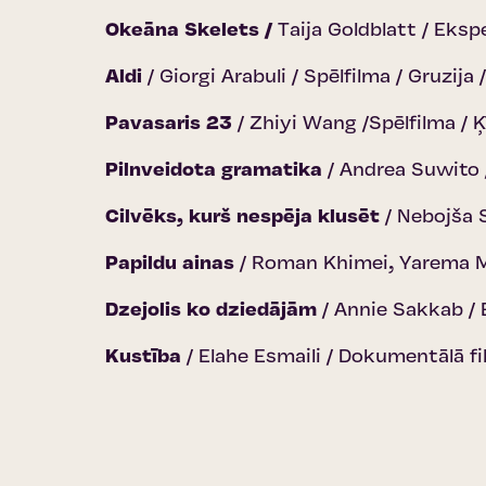
Okeāna Skelets /
Taija Goldblatt / Eks
Aldi
/ Giorgi Arabuli / Spēlfilma / Gruzija
Pavasaris 23
/ Zhiyi Wang /Spēlfilma / 
Pilnveidota gramatika
/ Andrea Suwito 
Cilvēks, kurš nespēja klusēt
/ Nebojša S
Papildu ainas
/ Roman Khimei, Yarema M
Dzejolis ko dziedājām
/ Annie Sakkab / 
Kustība
/ Elahe Esmaili / Dokumentālā fi