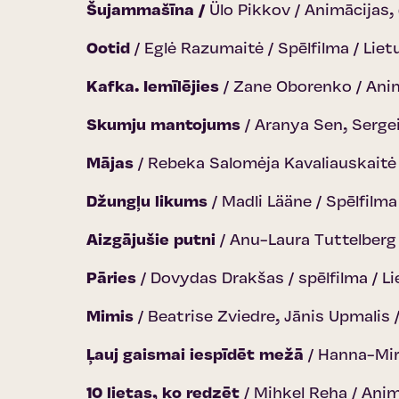
Šujammašīna /
Ülo Pikkov / Animācijas,
Ootid
/ Eglė Razumaitė / Spēlfilma / Lie
Kafka. Iemīlējies
/ Zane Oborenko / Anim
Skumju mantojums
/ Aranya Sen, Sergei
Mājas
/ Rebeka Salomėja Kavaliauskaitė 
Džungļu likums
/ Madli Lääne / Spēlfilma
Aizgājušie putni
/ Anu-Laura Tuttelberg 
Pāries
/ Dovydas Drakšas / spēlfilma / L
Mimis
/ Beatrise Zviedre, Jānis Upmalis 
Ļauj gaismai iespīdēt mežā
/ Hanna-Mirt
10 lietas, ko redzēt
/ Mihkel Reha / Anim