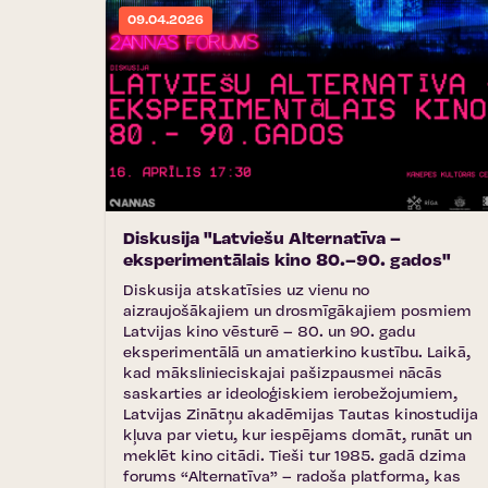
09.04.2026
Diskusija "Latviešu Alternatīva –
eksperimentālais kino 80.–90. gados"
Diskusija atskatīsies uz vienu no
aizraujošākajiem un drosmīgākajiem posmiem
Latvijas kino vēsturē – 80. un 90. gadu
eksperimentālā un amatierkino kustību. Laikā,
kad mākslinieciskajai pašizpausmei nācās
saskarties ar ideoloģiskiem ierobežojumiem,
Latvijas Zinātņu akadēmijas Tautas kinostudija
kļuva par vietu, kur iespējams domāt, runāt un
meklēt kino citādi. Tieši tur 1985. gadā dzima
forums “Alternatīva” – radoša platforma, kas