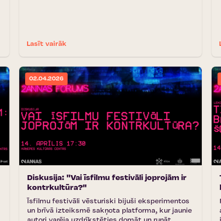
Lasīt vairāk
02.04.2026
Diskusija: ''Vai īsfilmu festivāli joprojām ir
kontrkultūra?"
Īsfilmu festivāli vēsturiski bijuši eksperimentos
un brīvā izteiksmē sakņota platforma, kur jaunie
autori varēja uzdrīkstēties domāt un runāt