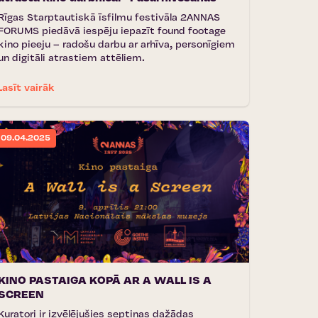
Rīgas Starptautiskā īsfilmu festivāla 2ANNAS
FORUMS piedāvā iespēju iepazīt found footage
kino pieeju – radošu darbu ar arhīva, personīgiem
un digitāli atrastiem attēliem.
Lasīt vairāk
09.04.2025
KINO PASTAIGA KOPĀ AR A WALL IS A
SCREEN
Kuratori ir izvēlējušies septiņas dažādas