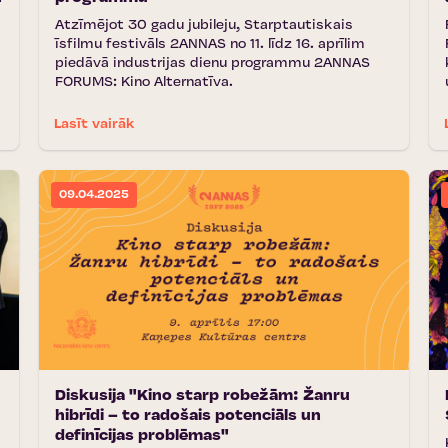
Atzīmējot 30 gadu jubileju, Starptautiskais
īsfilmu festivāls 2ANNAS no 11. līdz 16. aprīlim
piedāvā industrijas dienu programmu 2ANNAS
FORUMS: Kino Alternatīva.
Lasīt vairāk
09.04.2025
Diskusija "Kino starp robežām: Žanru
hibrīdi – to radošais potenciāls un
definīcijas problēmas"