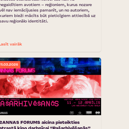
negaidītiem avotiem – reģioniem, kurus nozare
vēl nav iemācījusies pamanīt, un no autoriem,
kuriem bieži mācīts būt pieticīgiem attiecībā uz
savu reģionālo identitāti.
Lasīt vairāk
11.03.2026
2ANNAS FORUMS aicina pieteikties
atrastā kino darbnīcai “Pašarhivēšanās”