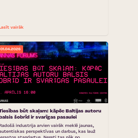
Lasīt vairāk
01.04.2026
Tiesības būt skaļam: kāpēc Baltijas autoru
balsis šobrīd ir svarīgas pasaulei
Radošā industrija arvien vairāk meklē jaunas,
autentiskas perspektīvas un darbus, kas lauž
ierastos standartus. Nereti tas nāk no