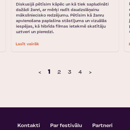
Diskusijā pētīsim kāpēc un kā tiek sapludināti
dažādi žanri, ar mērķi radīt daudzslāņainu
māksliniecisko redzējumu. Pētīsim kā žanru
apvienošana paplašina stāstījuma un vizuālās
iespējas, kā hibrīda filmas ietekmē skatītāju
uztveri un pieredzi.
Lasīt vairāk
1
‹
2
3
4
›
Kontakti
Par festivālu
Partneri