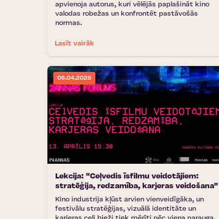
apvienoja autorus, kuri vēlējās paplašināt kino
valodas robežas un konfrontēt pastāvošās
normas.
Lasīt vairāk
06.04.2026
Lekcija: "Ceļvedis īsfilmu veidotājiem:
stratēģija, redzamība, karjeras veidošana"
Kino industrija kļūst arvien vienveidīgāka, un
festivālu stratēģijas, vizuālā identitāte un
karjeras ceļi bieži tiek mērīti pēc viena parauga.