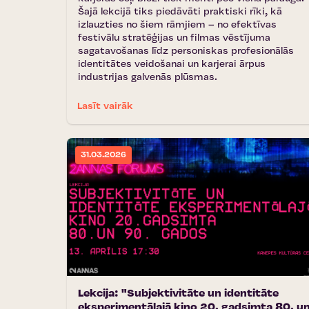
Šajā lekcijā tiks piedāvāti praktiski rīki, kā
izlauzties no šiem rāmjiem – no efektīvas
festivālu stratēģijas un filmas vēstījuma
sagatavošanas līdz personiskas profesionālās
identitātes veidošanai un karjerai ārpus
industrijas galvenās plūsmas.
Lasīt vairāk
31.03.2026
Lekcija: "Subjektivitāte un identitāte
eksperimentālajā kino 20. gadsimta 80. u