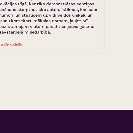
lokācijas Rīgā, kur tiks demonstrētas septiņas
dažādas starptautisku autoru īsfilmas, kas caur
humoru un atsaucēm uz vidi veidos unikālu un
jaunu kontekstu mākslas darbam, ļaujot arī
pazīstamajām vietām parādīties jaunā gaismā
savstarpējā mijiedarbībā.
Lasīt vairāk