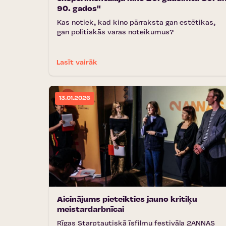
90. gados"
Kas notiek, kad kino pārraksta gan estētikas,
gan politiskās varas noteikumus?
Lasīt vairāk
13.01.2026
Aicinājums pieteikties jauno kritiķu
meistardarbnīcai
Rīgas Starptautiskā īsfilmu festivāla 2ANNAS