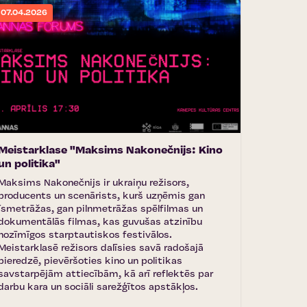
07.04.2026
Meistarklase "Maksims Nakonečnijs: Kino
un politika"
Maksims Nakonečnijs ir ukraiņu režisors,
producents un scenārists, kurš uzņēmis gan
īsmetrāžas, gan pilnmetrāžas spēlfilmas un
dokumentālās filmas, kas guvušas atzinību
nozīmīgos starptautiskos festivālos.
Meistarklasē režisors dalīsies savā radošajā
pieredzē, pievēršoties kino un politikas
savstarpējām attiecībām, kā arī reflektēs par
darbu kara un sociāli sarežģītos apstākļos.