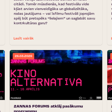
citādi. Tomēr mūsdienās, kad festivālu vide
kļūst arvien vienveidīgāka un globalizētāka,
rodas jautājums – vai īsfilmu festivāli joprojām
spēj būt pretspēks “lielajiem” un saglabāt savu
kontrkultūras garu?
Lasīt vairāk
26.03.2026
2ANNAS FORUMS atklāj pasākumu
n
programmu