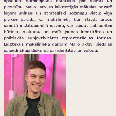
apšaubīt dominējošos naratīvus par dzimti un
piederību. Mailo Latvijas laikmetīgās mākslas nozarē
ieņem unikālu un stratēģiski nozīmīgu vietu: viņa
prakse parāda, kā mākslinieki, kuri strādā ārpus
ierastā institucionālā ietvara, var veidot sabiedrībai
būtisku diskursu un radīt jaunas identitātes un
politiskās subjektivitātes reprezentācijas formas.
Līdztekus mākslinieka darbam Mailo aktīvi piedalās
sabiedriskajā diskursā par identitāti un valodu.