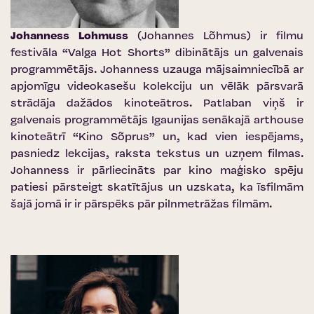
Johanness Lohmuss
(Johannes Lõhmus) ir filmu
festivāla “Valga Hot Shorts” dibinātājs un galvenais
programmētājs. Johanness uzauga mājsaimniecībā ar
apjomīgu videokasešu kolekciju un vēlāk pārsvarā
strādāja dažādos kinoteātros. Patlaban viņš ir
galvenais programmētājs Igaunijas senākajā arthouse
kinoteātrī “Kino Sõprus” un, kad vien iespējams,
pasniedz lekcijas, raksta tekstus un uzņem filmas.
Johanness ir pārliecināts par kino maģisko spēju
patiesi pārsteigt skatītājus un uzskata, ka īsfilmām
šajā jomā ir ir pārspēks pār pilnmetrāžas filmām.