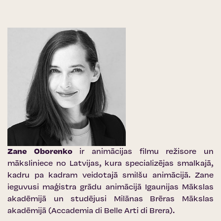
Zane Oborenko
ir animācijas filmu režisore un
māksliniece no Latvijas, kura specializējas smalkajā,
kadru pa kadram veidotajā smilšu animācijā. Zane
ieguvusi maģistra grādu animācijā Igaunijas Mākslas
akadēmijā un studējusi Milānas Brēras Mākslas
akadēmijā (Accademia di Belle Arti di Brera).