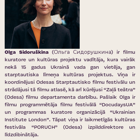
Olga Sidoruškina
(Ольга Сидорушкина) ir filmu
kuratore un kultūras projektu vadītāja, kura vairāk
nekā 15 gadus Ukrainā vada gan vietēja, gan
starptautiska līmeņa kultūras projektus. Viņa ir
koordinējusi Odesas Starptautisko filmu festivālu un
strādājusi tā filmu atlasē, kā arī kūrējusi “Zaļā teātra”
(Odesa) filmu departamenta darbību. Pašlaik Olga ir
filmu programmētāja filmu festivālā “DocudaysUA”
un programmas kuratore organizācijā “Ukrainian
Institute London”. Tāpat viņa ir laikmetīgās kultūras
festivāla “PORUCH” (Odesa) izpilddirektore un
līdzdibinātāja.