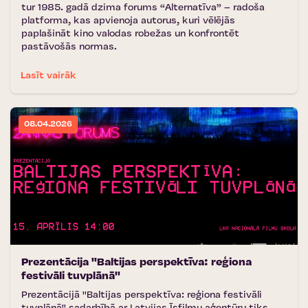
tur 1985. gadā dzima forums “Alternatīva” – radoša
platforma, kas apvienoja autorus, kuri vēlējās
paplašināt kino valodas robežas un konfrontēt
pastāvošās normas.
Lasīt vairāk
08.04.2026
Prezentācija ''Baltijas perspektīva: reģiona
festivāli tuvplānā''
Prezentācijā ''Baltijas perspektīva: reģiona festivāli