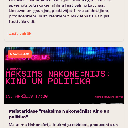
tuvplānā'' sadarbībā ar Latvijas Īsfilmu aģentūru tiks
apvienoti būtiskākie īsfilmu festivāli no Latvijas,
Lietuvas un Igaunijas, piedāvājot filmu veidotājiem,
producentiem un studentiem tuvāk iepazīt Baltijas
festivālu vidi.
Lasīt vairāk
07.04.2026
Meistarklase "Maksims Nakonečnijs: Kino un
politika"
Maksims Nakonečnijs ir ukraiņu režisors, producents un