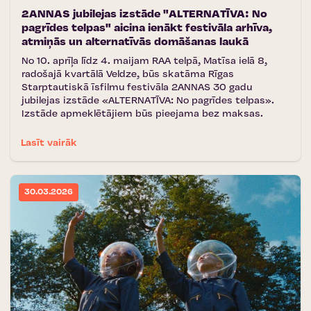
2ANNAS jubilejas izstāde "ALTERNATĪVA: No
pagrīdes telpas" aicina ienākt festivāla arhīva,
atmiņās un alternatīvās domāšanas laukā
No 10. aprīļa līdz 4. maijam RAA telpā, Matīsa ielā 8,
radošajā kvartālā Veldze, būs skatāma Rīgas
Starptautiskā īsfilmu festivāla 2ANNAS 30 gadu
jubilejas izstāde «ALTERNATĪVA: No pagrīdes telpas».
Izstāde apmeklētājiem būs pieejama bez maksas.
Lasīt vairāk
30.03.2026