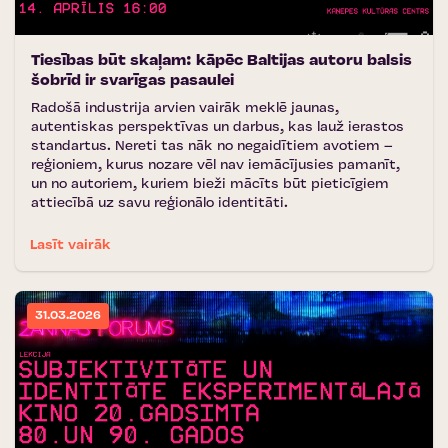
Tiesības būt skaļam: kāpēc Baltijas autoru balsis
šobrīd ir svarīgas pasaulei
Radošā industrija arvien vairāk meklē jaunas,
autentiskas perspektīvas un darbus, kas lauž ierastos
standartus. Nereti tas nāk no negaidītiem avotiem –
reģioniem, kurus nozare vēl nav iemācījusies pamanīt,
un no autoriem, kuriem bieži mācīts būt pieticīgiem
attiecībā uz savu reģionālo identitāti.
Lasīt vairāk
31.03.2026