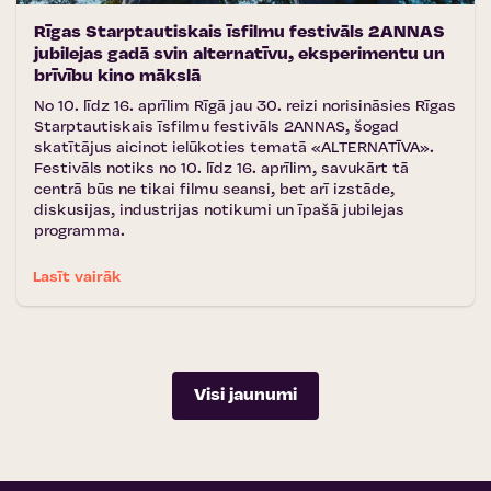
Rīgas Starptautiskais īsfilmu festivāls 2ANNAS
jubilejas gadā svin alternatīvu, eksperimentu un
brīvību kino mākslā
No 10. līdz 16. aprīlim Rīgā jau 30. reizi norisināsies Rīgas
Starptautiskais īsfilmu festivāls 2ANNAS, šogad
skatītājus aicinot ielūkoties tematā «ALTERNATĪVA».
Festivāls notiks no 10. līdz 16. aprīlim, savukārt tā
centrā būs ne tikai filmu seansi, bet arī izstāde,
diskusijas, industrijas notikumi un īpašā jubilejas
programma.
Lasīt vairāk
Visi jaunumi