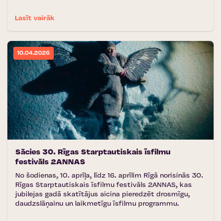
Lasīt vairāk
10.04.2026
Sācies 30. Rīgas Starptautiskais īsfilmu
festivāls 2ANNAS
No šodienas, 10. aprīļa, līdz 16. aprīlim Rīgā norisinās 30.
Rīgas Starptautiskais īsfilmu festivāls 2ANNAS, kas
jubilejas gadā skatītājus aicina pieredzēt drosmīgu,
daudzslāņainu un laikmetīgu īsfilmu programmu.