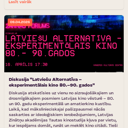
Lasīt vairāk
09.04.2026
Diskusija "Latviešu Alternatīva –
eksperimentālais kino 80.–90. gados"
Diskusija atskatīsies uz vienu no aizraujošākajiem un
drosmīgākajiem posmiem Latvijas kino vēsturē – 80.
un 90. gadu eksperimentālā un amatierkino kustību.
Laikā, kad mākslinieciskajai pašizpausmei nācās
saskarties ar ideoloģiskiem ierobežojumiem, Latvijas
Zinātņu akadēmijas Tautas kinostudija kļuva par vietu,
kur iespējams domāt, runāt un meklēt kino citādi. Tieši