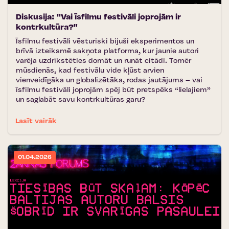
Diskusija: ''Vai īsfilmu festivāli joprojām ir
kontrkultūra?"
Īsfilmu festivāli vēsturiski bijuši eksperimentos un
brīvā izteiksmē sakņota platforma, kur jaunie autori
varēja uzdrīkstēties domāt un runāt citādi. Tomēr
mūsdienās, kad festivālu vide kļūst arvien
vienveidīgāka un globalizētāka, rodas jautājums – vai
īsfilmu festivāli joprojām spēj būt pretspēks “lielajiem”
un saglabāt savu kontrkultūras garu?
Lasīt vairāk
01.04.2026