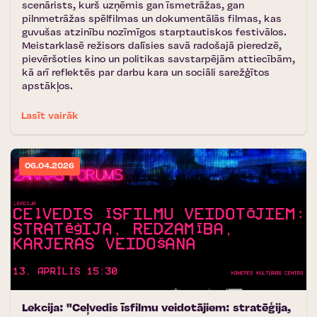
scenārists, kurš uzņēmis gan īsmetrāžas, gan
pilnmetrāžas spēlfilmas un dokumentālās filmas, kas
guvušas atzinību nozīmīgos starptautiskos festivālos.
Meistarklasē režisors dalīsies savā radošajā pieredzē,
pievēršoties kino un politikas savstarpējām attiecībām,
kā arī reflektēs par darbu kara un sociāli sarežģītos
apstākļos.
Lasīt vairāk
06.04.2026
Lekcija: "Ceļvedis īsfilmu veidotājiem: stratēģija,