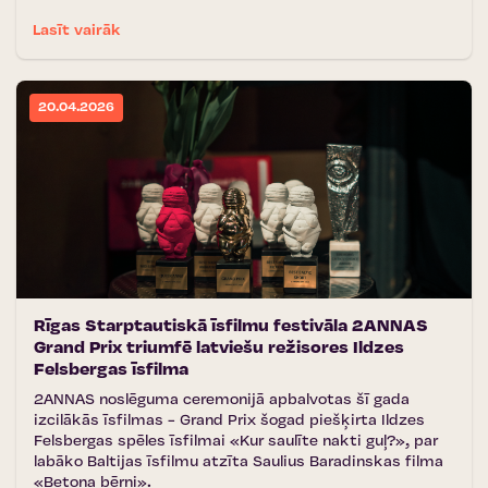
Lasīt vairāk
20.04.2026
Rīgas Starptautiskā īsfilmu festivāla 2ANNAS
Grand Prix triumfē latviešu režisores Ildzes
Felsbergas īsfilma
2ANNAS noslēguma ceremonijā apbalvotas šī gada
izcilākās īsfilmas - Grand Prix šogad piešķirta Ildzes
Felsbergas spēles īsfilmai «Kur saulīte nakti guļ?», par
labāko Baltijas īsfilmu atzīta Saulius Baradinskas filma
«Betona bērni».