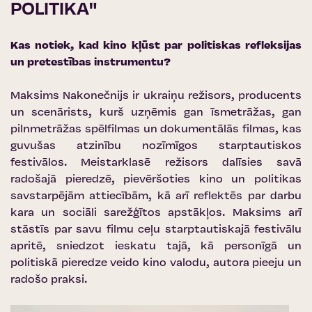
POLITIKA"
Kas notiek, kad kino kļūst par politiskas refleksijas
un pretestības instrumentu?
Maksims Nakonečnijs ir ukraiņu režisors, producents
un scenārists, kurš uzņēmis gan īsmetrāžas, gan
pilnmetrāžas spēlfilmas un dokumentālās filmas, kas
guvušas atzinību nozīmīgos starptautiskos
festivālos. Meistarklasē režisors dalīsies savā
radošajā pieredzē, pievēršoties kino un politikas
savstarpējām attiecībām, kā arī reflektēs par darbu
kara un sociāli sarežģītos apstākļos. Maksims arī
stāstīs par savu filmu ceļu starptautiskajā festivālu
apritē, sniedzot ieskatu tajā, kā personīgā un
politiskā pieredze veido kino valodu, autora pieeju un
radošo praksi.