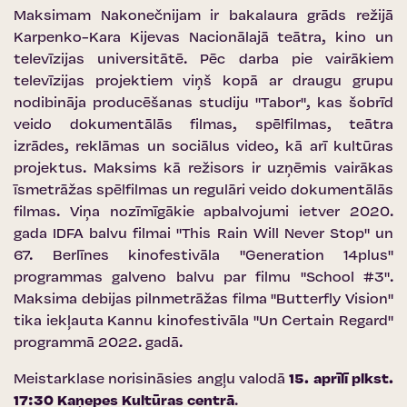
Maksimam Nakonečnijam ir bakalaura grāds režijā
Karpenko-Kara Kijevas Nacionālajā teātra, kino un
televīzijas universitātē. Pēc darba pie vairākiem
televīzijas projektiem viņš kopā ar draugu grupu
nodibināja producēšanas studiju "Tabor", kas šobrīd
veido dokumentālās filmas, spēlfilmas, teātra
izrādes, reklāmas un sociālus video, kā arī kultūras
projektus. Maksims kā režisors ir uzņēmis vairākas
īsmetrāžas spēlfilmas un regulāri veido dokumentālās
filmas. Viņa nozīmīgākie apbalvojumi ietver 2020.
gada IDFA balvu filmai "This Rain Will Never Stop" un
67. Berlīnes kinofestivāla "Generation 14plus"
programmas galveno balvu par filmu "School #3".
Maksima debijas pilnmetrāžas filma "Butterfly Vision"
tika iekļauta Kannu kinofestivāla "Un Certain Regard"
programmā 2022. gadā.
Meistarklase norisināsies angļu valodā
15. aprīlī plkst.
17:30
Kaņepes Kultūras centrā
.