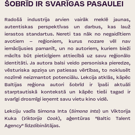
ŠOBRĪD IR SVARĪGAS PASAULEI
Radošā industrija arvien vairāk meklē jaunas,
autentiskas perspektīvas un darbus, kas lauž
ierastos standartus. Nereti tas nāk no negaidītiem
avotiem – reģioniem, kurus nozare vēl nav
iemācījusies pamanīt, un no autoriem, kuriem bieži
mācīts būt pieticīgiem attiecībā uz savu reģionālo
identitāti.
Ja autora balsi veido personiska pieredze,
vēsturiska apziņa un patiesas vērtības, to noklusēt
nozīmē neizmantot potenciālu. Lekcija atklās, kāpēc
Baltijas reģiona autori šobrīd ir īpaši aktuāli
starptautiskā kontekstā un kāpēc tieši tagad ir
svarīgi drosmīgi ieņemt savu vietu kino vidē.
Lekciju vadīs Simona Inta (
Simona Inta
) un Viktorija
Kuka (
Viktorija Cook
), aģentūras
''Baltic Talent
Agency''
līdzdibinātājas.