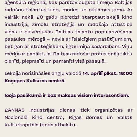
aģentūra reģionā, kas pārstāv augsta līmeņa Baltijas
radošos talantus kino, modes un reklāmas jomā. Ar
vairāk nekā 20 gadu pieredzi starptautiskajā kino
industrijā, zīmolu stratēģijā un radošajā attīstībā
viņas ir pievērsušās Baltijas talantu popularizēšanai
pasaules mērogā – nevis ar īslaicīgiem pasūtījumiem,
bet gan ar stratēģiskām, ilgtermiņa sadarbībām. Viņu
mērķis ir panākt, lai Baltijas radošie profesionāļi tiktu
cienīti, pieprasīti un pamanīti visā pasaulē.
Lekcija norisināsies angļu valodā
14. aprīlī plkst. 16:00
Kaņepes Kultūras centrā
.
Ieeja pasākumā ir bez maksas visiem interesentiem.
2ANNAS Industrijas dienas tiek organizētas ar
Nacionālā kino centra
,
Rīgas domes
un
Valsts
kulturkapitāla fonda
atbalstu.