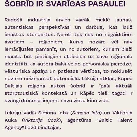
ŠOBRĪD IR SVARĪGAS PASAULEI
Radošā industrija arvien vairāk meklē jaunas,
autentiskas perspektīvas un darbus, kas lauž
ierastos standartus. Nereti tas nāk no negaidītiem
avotiem – reģioniem, kurus nozare vēl nav
iemācījusies pamanīt, un no autoriem, kuriem bieži
mācīts būt pieticīgiem attiecībā uz savu reģionālo
identitāti.
Ja autora balsi veido personiska pieredze,
vēsturiska apziņa un patiesas vērtības, to noklusēt
nozīmē neizmantot potenciālu. Lekcija atklās, kāpēc
Baltijas reģiona autori šobrīd ir īpaši aktuāli
starptautiskā kontekstā un kāpēc tieši tagad ir
svarīgi drosmīgi ieņemt savu vietu kino vidē.
Lekciju vadīs Simona Inta (
Simona Inta
) un Viktorija
Kuka (
Viktorija Cook
), aģentūras
''Baltic Talent
Agency''
līdzdibinātājas.