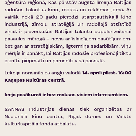
aģentūra reģionā, kas pārstāv augsta līmeņa Baltijas
radošos talantus kino, modes un reklāmas jomā. Ar
vairāk nekā 20 gadu pieredzi starptautiskajā kino
industrijā, zīmolu stratēģijā un radošajā attīstībā
viņas ir pievērsušās Baltijas talantu popularizēšanai
pasaules mērogā – nevis ar īslaicīgiem pasūtījumiem,
bet gan ar stratēģiskām, ilgtermiņa sadarbībām. Viņu
mērķis ir panākt, lai Baltijas radošie profesionāļi tiktu
cienīti, pieprasīti un pamanīti visā pasaulē.
Lekcija norisināsies angļu valodā
14. aprīlī plkst. 16:00
Kaņepes Kultūras centrā
.
Ieeja pasākumā ir bez maksas visiem interesentiem.
2ANNAS Industrijas dienas tiek organizētas ar
Nacionālā kino centra
,
Rīgas domes
un
Valsts
kulturkapitāla fonda
atbalstu.