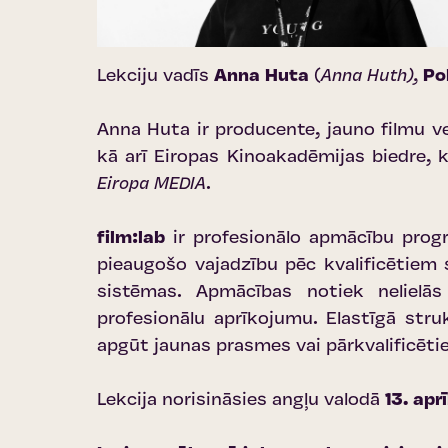
Lekciju vadīs
Anna Huta
(
Anna Huth),
Pol
Anna Huta ir producente, jauno filmu 
kā arī Eiropas Kinoakadēmijas biedre
Eiropa MEDIA
.
film:lab
ir profesionālo apmācību prog
pieaugošo vajadzību pēc kvalificētiem 
sistēmas. Apmācības notiek nelielās
profesionālu aprīkojumu. Elastīgā stru
apgūt jaunas prasmes vai pārkvalificētie
Lekcija norisināsies angļu valodā
13. apr