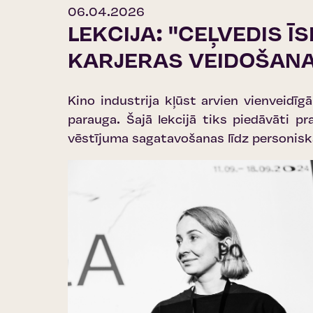
06.04.2026
LEKCIJA: "CEĻVEDIS Ī
KARJERAS VEIDOŠANA
Kino industrija kļūst arvien vienveidīgā
parauga. Šajā lekcijā tiks piedāvāti pr
vēstījuma sagatavošanas līdz personiska