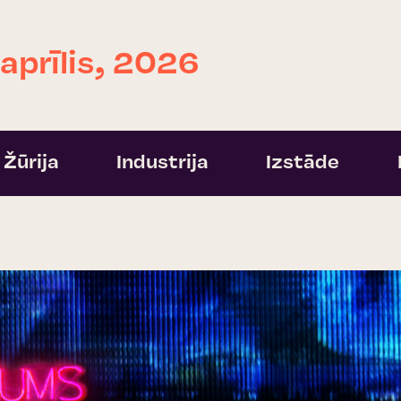
 aprīlis, 2026
Žūrija
Industrija
Izstāde