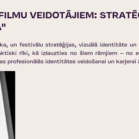
SFILMU VEIDOTĀJIEM: STRAT
"
ka, un festivālu stratēģijas, vizuālā identitāte un 
aktiski rīki, kā izlauzties no šiem rāmjiem – no e
s profesionālās identitātes veidošanai un karjerai 