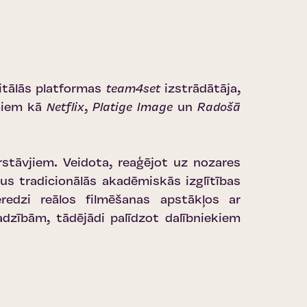
itālās platformas
team4set
izstrādātāja,
umiem kā
Netflix
,
Platige Image
un
Radošā
tāvjiem. Veidota, reaģējot uz nozares
us tradicionālās akadēmiskās izglītības
redzi reālos filmēšanas apstākļos ar
adzībām, tādējādi palīdzot dalībniekiem