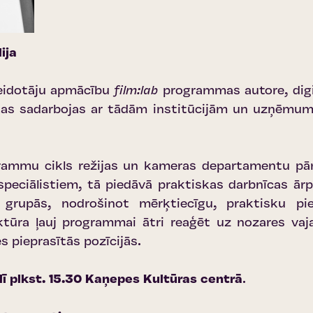
ija
veidotāju apmācību
film:lab
programmas autore, dig
, kas sadarbojas ar tādām institūcijām un uzņēm
rammu cikls režijas un kameras departamentu pārs
speciālistiem, tā piedāvā praktiskas darbnīcas ārp
 grupās, nodrošinot mērķtiecīgu, praktisku pie
ktūra ļauj programmai ātri reaģēt uz nozares vaj
s pieprasītās pozīcijās.
īlī plkst. 15.30
Kaņepes Kultūras centrā
.