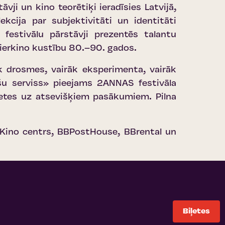
ji un kino teorētiķi ieradīsies Latvijā,
ekcija par subjektivitāti un identitāti
 festivālu pārstāvji prezentēs talantu
tierkino kustību 80.–90. gados.
k drosmes, vairāk eksperimenta, vairāk
šu serviss
» pieejams 2ANNAS festivāla
ļetes uz atsevišķiem pasākumiem. Pilna
s Kino centrs, BBPostHouse, BBrental un