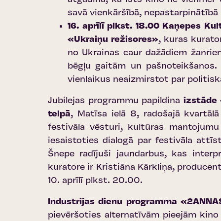
savā vienkāršībā, nepastarpinātībā 
16. aprīlī plkst. 18.00 Kaņepes Ku
«Ukraiņu režisores»
, kuras kurato
no Ukrainas caur dažādiem žanriem 
bēgļu gaitām un pašnoteikšanos. 
vienlaikus neaizmirstot par politis
Jubilejas programmu papildina
izstāde 
telpā
, Matīsa ielā 8, radošajā kvartā
festivāla vēsturi, kultūras mantojum
iesaistoties dialogā par festivāla att
Šnepe radījuši jaundarbus, kas interp
kuratore ir Kristiāna Kārkliņa, producen
10. aprīlī plkst. 20.00.
Industrijas dienu programma «2ANN
pievēršoties alternatīvām pieejām kino