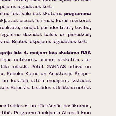
spējams iegādāties šeit
.
sfilmu festivālu būs skatāma
programma
kļautas piecas īsfilmas, kurās režisores
litātē, runājot par identitāti, tuvību,
izgaismo dažādas balsis un pieredzes,
tekmē.
Biļetes iespējams iegādāties šeit
.
aprīļa līdz 4. maijam būs skatāma RAA
lejas notikums, aicinot atskatīties uz
attēla mākslā. Pētot 2ANNAS arhīvu un
rss», Rebeka Korna un Anastasija Šneps-
s un kustīgā attēla medijiem. Izstādes
ksejs Beļeckis. Izstādes atklāšana notiks
meistarklases un tīklošanās pasākumus,
īstībā. Programmā iekļauta Atrastā kino