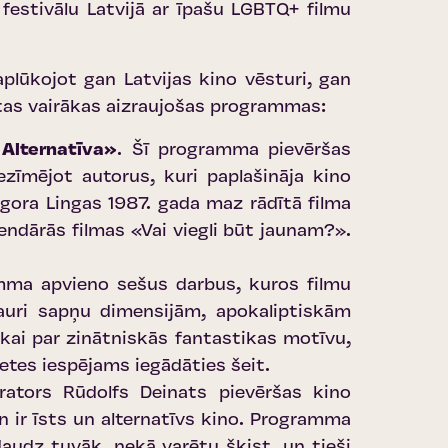
festivālu Latvijā ar īpašu LGBTQ+ filmu
plūkojot gan Latvijas kino vēsturi, gan
utas vairākas aizraujošas programmas:
 Alternatīva»
. Šī programma pievēršas
zīmējot autorus, kuri paplašināja kino
gora Lingas 1987. gada maz rādītā filma
endārās filmas «Vai viegli būt jaunam?».
mma apvieno sešus darbus, kuros filmu
cauri sapņu dimensijām, apokaliptiskām
kai par zinātniskās fantastikas motīvu,
ļetes iespējams iegādāties šeit
.
ators Rūdolfs Deinats pievēršas kino
 ir īsts un alternatīvs kino. Programma
daudz tuvāk, nekā varētu šķist, un tieši