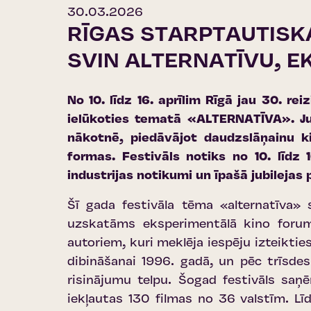
30.03.2026
RĪGAS STARPTAUTISKA
SVIN ALTERNATĪVU, E
No 10. līdz 16. aprīlim Rīgā jau 30. re
ielūkoties tematā «ALTERNATĪVA». Ju
nākotnē, piedāvājot daudzslāņainu ki
formas. Festivāls notiks no 10. līdz 
industrijas notikumi un īpašā jubileja
Šī gada festivāla tēma «alternatīva»
uzskatāms eksperimentālā kino forums
autoriem, kuri meklēja iespēju izteikti
dibināšanai 1996. gadā, un pēc trīsde
risinājumu telpu. Šogad festivāls sa
iekļautas 130 filmas no 36 valstīm. Lī