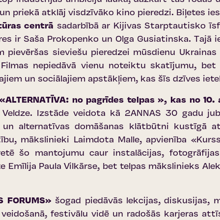
un priekā atklāj visdzīvāko kino pieredzi.
Biļetes ie
ltūras centrā
sadarbībā ar Kijivas Starptautisko ī
res ir Saša Prokopenko un Olga Gusiatinska. Tajā ie
pievēršas sieviešu pieredzei mūsdienu Ukrainas rea
Filmas nepiedāvā vienu noteiktu skatījumu, bet 
kajiem un sociālajiem apstākļiem, kas šīs dzīves ie
«ALTERNATĪVA: no pagrīdes telpas », kas no 10. 
lā Veldze. Izstāde veidota kā 2ANNAS 30 gadu jubi
u un alternatīvas domāšanas klātbūtni kustīgā 
īstību, mākslinieki Laimdota Malle, apvienība «Ku
retē šo mantojumu caur instalācijas, fotogrāfija
te Emīlija Paula Vilkārse, bet telpas mākslinieks Ale
AS FORUMS»
šogad piedāvās lekcijas, diskusijas, 
 veidošanā, festivālu vidē un radošās karjeras att