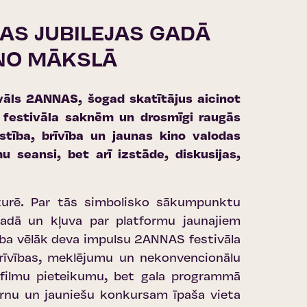
AS JUBILEJAS GADĀ
INO MĀKSLĀ
stivāls 2ANNAS, šogad skatītājus aicinot
 festivāla saknēm un drosmīgi raugās
stība, brīvība un jaunas kino valodas
u seansi, bet arī izstāde, diskusijas,
sturē. Par tās simbolisko sākumpunktu
gadā un kļuva par platformu jaunajiem
tība vēlāk deva impulsu 2ANNAS festivāla
brīvības, meklējumu un nekonvencionālu
 filmu pieteikumu, bet gala programmā
Bērnu un jauniešu konkursam īpaša vieta