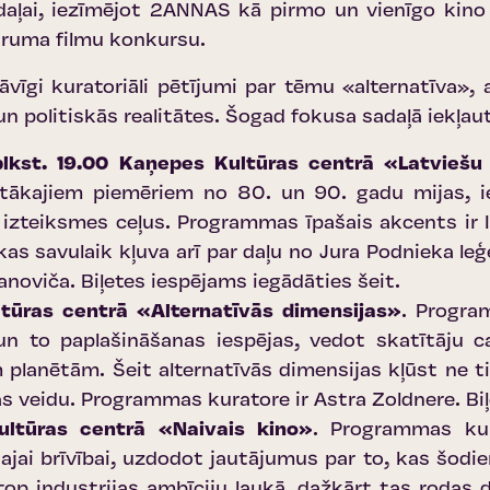
daļai, iezīmējot 2ANNAS kā pirmo un vienīgo kino 
aruma filmu konkursu.
gi kuratoriāli pētījumi par tēmu «alternatīva», a
n politiskās realitātes. Šogad fokusa sadaļā iekļa
lī plkst. 19.00 Kaņepes Kultūras centrā «Latviešu
gtākajiem piemēriem no 80. un 90. gadu mijas, ie
izteiksmes ceļus. Programmas īpašais akcents ir I
s savulaik kļuva arī par daļu no Jura Podnieka leģ
anoviča.
Biļetes iespējams iegādāties šeit
.
ultūras centrā «Alternatīvās dimensijas»
. Progra
 un to paplašināšanas iespējas, vedot skatītāju 
planētām. Šeit alternatīvās dimensijas kļūst ne ti
s veidu. Programmas kuratore ir Astra Zoldnere.
Bi
Kultūras centrā «Naivais kino»
. Programmas kur
i brīvībai, uzdodot jautājumus par to, kas šodien
top industrijas ambīciju laukā, dažkārt tas rodas 