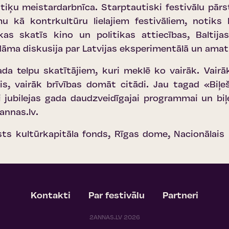
iķu meistardarbnīca. Starptautiski festivālu pārstāv
mu kā kontrkultūru lielajiem festivāliem, notiks l
kas skatīs kino un politikas attiecības, Baltijas
aidāma diskusija par Latvijas eksperimentālā un ama
a telpu skatītājiem, kuri meklē ko vairāk. Vairā
s, vairāk brīvības domāt citādi. Jau tagad «
Biļe
i jubilejas gada daudzveidīgajai programmai un bi
nnas.lv
.
alsts kultūrkapitāla fonds, Rīgas dome, Nacionālai
Kontakti
Par festivālu
Partneri
2ANNAS.LV 2026