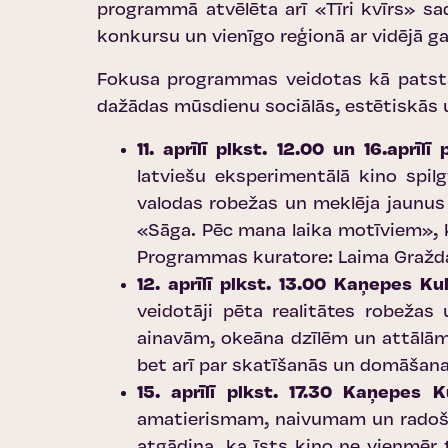
programmā atvēlēta arī «Tīri kvīrs» sa
konkursu un vienīgo reģionā ar vidējā g
Fokusa programmas veidotas kā patstāvī
dažādas mūsdienu sociālās, estētiskās u
11. aprīlī plkst. 12.00 un 16.aprī
latviešu eksperimentālā kino spil
valodas robežas un meklēja jaunus 
«Sāga. Pēc mana laika motīviem», ka
Programmas kuratore: Laima Gražd
12. aprīlī plkst. 13.00 Kaņepes K
veidotāji pēta realitātes robežas
ainavām, okeāna dzīlēm un attālām 
bet arī par skatīšanās un domāšana
15. aprīlī plkst. 17.30 Kaņepes 
amatierismam, naivumam un radošaja
atgādina, ka īsts kino ne vienmēr 