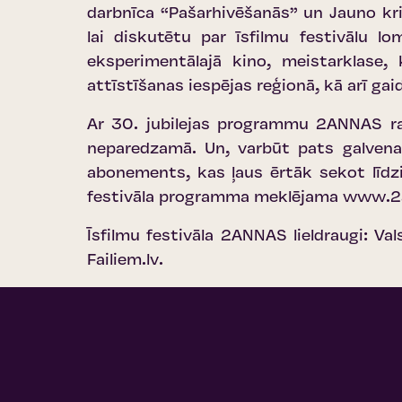
darbnīca “Pašarhivēšanās” un Jauno krit
lai diskutētu par īsfilmu festivālu lo
eksperimentālajā kino, meistarklase, 
attīstīšanas iespējas reģionā, kā arī g
Ar 30. jubilejas programmu 2ANNAS rad
neparedzamā. Un, varbūt pats galvenai
abonements, kas ļaus ērtāk sekot līdz
festivāla programma meklējama
www.2a
Īsfilmu festivāla 2ANNAS lieldraugi: V
Failiem.lv.