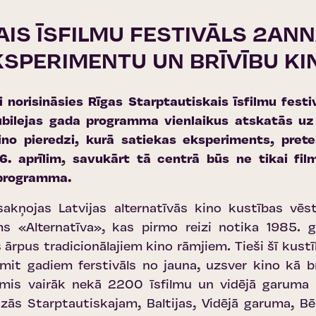
IS ĪSFILMU FESTIVĀLS 2ANN
KSPERIMENTU UN BRĪVĪBU K
izi norisināsies Rīgas Starptautiskais īsfilmu fe
bilejas gada programma vienlaikus atskatās uz
no pieredzi, kurā satiekas eksperiments, prete
16. aprīlim, savukārt tā centrā būs ne tikai film
s programma.
 sakņojas Latvijas alternatīvās kino kustības vē
 «Alternatīva», kas pirmo reizi notika 1985. 
es ārpus tradicionālajiem kino rāmjiem. Tieši šī kus
smit gadiem ferstivāls no jauna, uzsver kino kā 
ņēmis vairāk nekā 2200 īsfilmu un vidējā garuma
dzās Starptautiskajam, Baltijas, Vidējā garuma, 